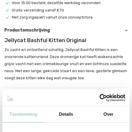
Voor 15:00 besteld, dezelfde werkdag verzonden
Gratis verzending vanaf €70
Met zorg ingepakt vanuit onze conceptstore
Productomschrijving
Jellycat Bashful Kitten Original
Zo zacht en ontzettend schattig, Jellycat Bashful Kitten is een
snorrende kattenvriend. Deze dromerige kat heeft wolkenzachte
grijze vacht met een crèmekleurige snuit en een lichtroze suedette
neus. Met een lange, gekrulde staart en een lieve, gestikte glimlach
voegt deze kitten elke dag wat vreugde toe.
Productspecificaties
SKU
BAS3KTN
Toestemming
Details
Over
EAN
670983160161