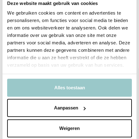
Merk
Jellycat
Deze website maakt gebruik van cookies
We gebruiken cookies om content en advertenties te
Leeftijd
vanaf 1 jaar
personaliseren, om functies voor social media te bieden
en om ons websiteverkeer te analyseren. Ook delen we
Toon meer
informatie over uw gebruik van onze site met onze
Delen
partners voor social media, adverteren en analyse. Deze
partners kunnen deze gegevens combineren met andere
informatie die u aan ze heeft verstrekt of die ze hebben
Bekijk ook deze must-haves
verzameld op basis van uw gebruik van hun services.
sale 20%
Alles toestaan
Aanpassen
Weigeren
Jellycat
Jellycat
Amuseables Michelle Mussel
Amuseables Raclette