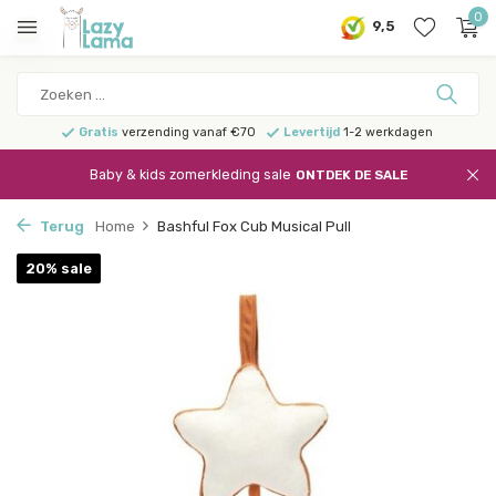
0
9,5
Gratis
verzending vanaf €70
Levertijd
1-2 werkdagen
Baby & kids zomerkleding sale
ONTDEK DE SALE
Terug
Home
Bashful Fox Cub Musical Pull
20% sale