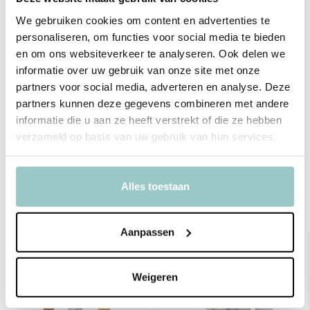
We gebruiken cookies om content en advertenties te
SKU
MP4FXC
personaliseren, om functies voor social media te bieden
en om ons websiteverkeer te analyseren. Ook delen we
EAN
670983156409
informatie over uw gebruik van onze site met onze
Merk
Jellycat
partners voor social media, adverteren en analyse. Deze
partners kunnen deze gegevens combineren met andere
Leeftijd
vanaf 1 jaar
informatie die u aan ze heeft verstrekt of die ze hebben
verzameld op basis van uw gebruik van hun services.
Toon meer
Delen
Alles toestaan
Bekijk ook deze must-haves
Aanpassen
sale 20%
Weigeren