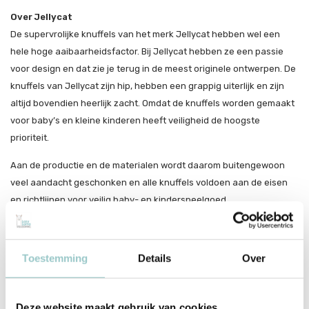
Over Jellycat
De supervrolijke knuffels van het merk Jellycat hebben wel een
hele hoge aaibaarheidsfactor. Bij Jellycat hebben ze een passie
voor design en dat zie je terug in de meest originele ontwerpen. De
knuffels van Jellycat zijn hip, hebben een grappig uiterlijk en zijn
altijd bovendien heerlijk zacht. Omdat de knuffels worden gemaakt
voor baby’s en kleine kinderen heeft veiligheid de hoogste
prioriteit.
Aan de productie en de materialen wordt daarom buitengewoon
veel aandacht geschonken en alle knuffels voldoen aan de eisen
en richtlijnen voor veilig baby- en kinderspeelgoed.
Maar ook op maatschappelijk vlak neemt Jellycat de nodige
verantwoordelijkheid door bijvoorbeeld met alle productiepartijen
afspraken te maken over verantwoorde arbeidsomstandigheden.
Toestemming
Details
Over
Productspecificaties
Deze website maakt gebruik van cookies