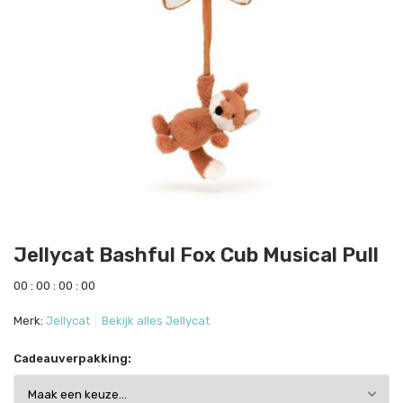
Jellycat Bashful Fox Cub Musical Pull
0
0
:
0
0
:
0
0
:
0
0
Merk:
Jellycat
Bekijk alles Jellycat
Cadeauverpakking: