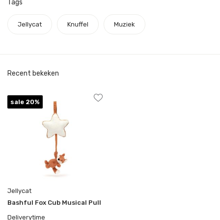
Tags
Jellycat
Knuffel
Muziek
Recent bekeken
sale 20%
Jellycat
Bashful Fox Cub Musical Pull
Deliverytime