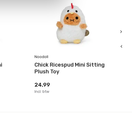
Noodoll
No
i
Chick Ricespud Mini Sitting
P
Plush Toy
Mi
24,99
2
Incl. btw
Inc