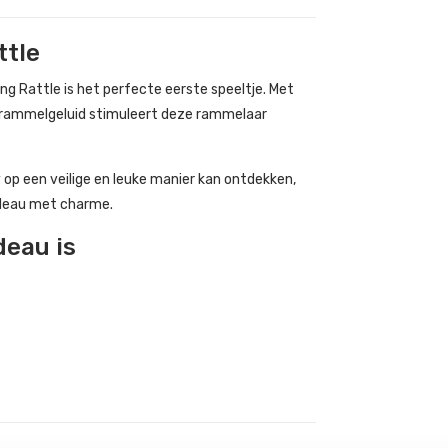
ttle
ing Rattle is het perfecte eerste speeltje. Met
el rammelgeluid stimuleert deze rammelaar
y op een veilige en leuke manier kan ontdekken,
adeau met charme.
deau is