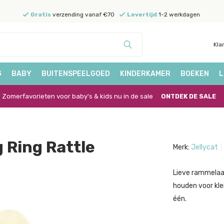
Gratis
verzending vanaf €70
Levertijd
1-2 werkdagen
Kla
G
BABY
BUITENSPEELGOED
KINDERKAMER
BOEKEN
L
Zomerfavorieten voor baby's & kids nu in de sale
ONTDEK DE SALE
 Ring Rattle
Merk:
Jellycat
Lieve rammelaar
houden voor kle
één.