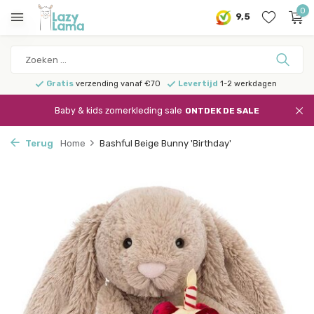
0
9,5
Gratis
verzending vanaf €70
Levertijd
1-2 werkdagen
Baby & kids zomerkleding sale
ONTDEK DE SALE
Terug
Home
Bashful Beige Bunny 'Birthday'