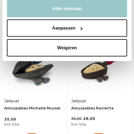
Toon meer
Alles toestaan
Delen
Aanpassen
Bekijk ook deze must-haves
sale 20%
Weigeren
Jellycat
Jellycat
Amuseables Michelle Mussel
Amuseables Raclette
35,00
28,00
35,00
Incl. btw
Incl. btw