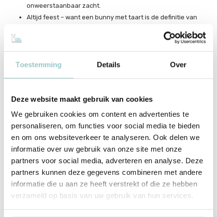
onweerstaanbaar zacht.
Altijd feest – want een bunny met taart is de definitie van
een goed humeur.
Een cadeau waarmee je altijd goed zit – want wie zegt nou
nee tegen een knuffel met taart?
Toestemming
Details
Over
Verjaardag of niet, deze bunny is een traktatie waar je altijd zin in
hebt.
Deze website maakt gebruik van cookies
We gebruiken cookies om content en advertenties te
Productspecificaties
personaliseren, om functies voor social media te bieden
en om ons websiteverkeer te analyseren. Ook delen we
SKU
BAS3BEBB
informatie over uw gebruik van onze site met onze
partners voor social media, adverteren en analyse. Deze
EAN
670983160215
partners kunnen deze gegevens combineren met andere
Merk
Jellycat
informatie die u aan ze heeft verstrekt of die ze hebben
verzameld op basis van uw gebruik van hun services.
Collectie
Bashful Bunnies