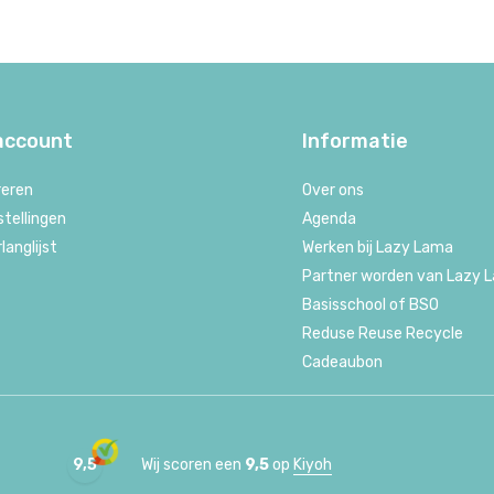
 account
Informatie
reren
Over ons
stellingen
Agenda
rlanglijst
Werken bij Lazy Lama
Partner worden van Lazy 
Basisschool of BSO
Reduse Reuse Recycle
Cadeaubon
9,5
Wij scoren een
9,5
op
Kiyoh