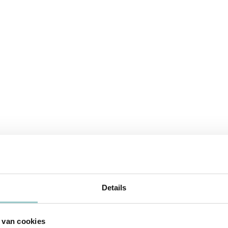
Details
Base Roze voelt spelen net zo vrolijk als het
 van cookies