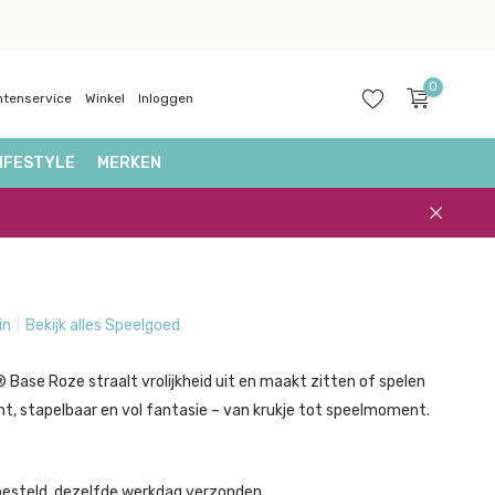
0
ntenservice
Winkel
Inloggen
IFESTYLE
MERKEN
Account
aanmaken
in
Bekijk alles Speelgoed
 Base Roze straalt vrolijkheid uit en maakt zitten of spelen
cht, stapelbaar en vol fantasie – van krukje tot speelmoment.
besteld, dezelfde werkdag verzonden