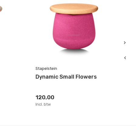
Stapelstein
St
Dynamic Small Flowers
B
120,00
8
Incl. btw
Inc