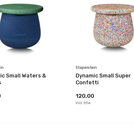
in
Stapelstein
c Small Waters &
Dynamic Small Super
s
Confetti
0
120,00
Incl. btw