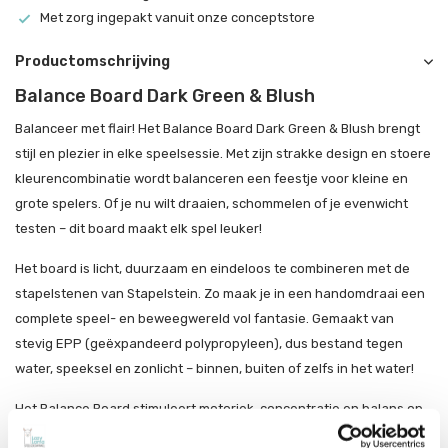
Met zorg ingepakt vanuit onze conceptstore
Productomschrijving
Balance Board Dark Green & Blush
Balanceer met flair! Het Balance Board Dark Green & Blush brengt
stijl en plezier in elke speelsessie. Met zijn strakke design en stoere
kleurencombinatie wordt balanceren een feestje voor kleine en
grote spelers. Of je nu wilt draaien, schommelen of je evenwicht
testen – dit board maakt elk spel leuker!
Het board is licht, duurzaam en eindeloos te combineren met de
stapelstenen van Stapelstein. Zo maak je in een handomdraai een
complete speel- en beweegwereld vol fantasie. Gemaakt van
stevig EPP (geëxpandeerd polypropyleen), dus bestand tegen
water, speeksel en zonlicht – binnen, buiten of zelfs in het water!
Het Balance Board stimuleert motoriek, concentratie en balans op
een speelse manier. Perfect voor energieke kinderen die niet stil