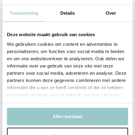
kunnen zitten én voor rustige momenten waarop evenwicht
centraal staat.
Toestemming
Details
Over
Waarom je dit wilt
Licht, sterk en duurzaam balance board
Deze website maakt gebruik van cookies
Perfect te combineren met stapelstenen
We gebruiken cookies om content en advertenties te
Water-, speeksel- en UV-bestendig
personaliseren, om functies voor social media te bieden
Stimuleert evenwicht, concentratie en beweging
en om ons websiteverkeer te analyseren. Ook delen we
Ideaal voor binnen en buiten
informatie over uw gebruik van onze site met onze
partners voor social media, adverteren en analyse. Deze
Balance Board Dark Green & Blush – stijlvol, stevig en altijd in
partners kunnen deze gegevens combineren met andere
balans!
informatie die u aan ze heeft verstrekt of die ze hebben
Een leuk en actief cadeau voor de feestdagen!
verzameld op basis van uw gebruik van hun services.
Productspecificaties
Alles toestaan
SKU
111491