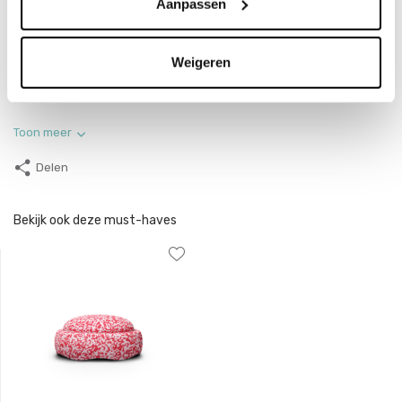
Aanpassen
EAN
4260607089068
Collectie
Stapelstein Blush
Weigeren
Productcategorie
Open-ended speelgoed
Toon meer
Delen
Bekijk ook deze must-haves