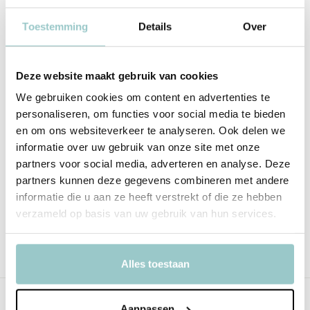
Productspecificaties
Toestemming
Details
Over
SKU
11.4703
Deze website maakt gebruik van cookies
EAN
3700217347031
We gebruiken cookies om content en advertenties te
Leeftijd
Geschikt vanaf 6 jaar
personaliseren, om functies voor social media te bieden
en om ons websiteverkeer te analyseren. Ook delen we
Delen
informatie over uw gebruik van onze site met onze
partners voor social media, adverteren en analyse. Deze
partners kunnen deze gegevens combineren met andere
informatie die u aan ze heeft verstrekt of die ze hebben
Tags
verzameld op basis van uw gebruik van hun services.
Krijtjes
Alles toestaan
Recent bekeken
Aanpassen