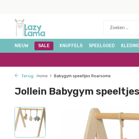
NIEUW
SALE
KNUFFELS
SPEELGOED
KLEDIN
Terug
Home
Babygym speeltjes Roarsome
Jollein Babygym speeltje