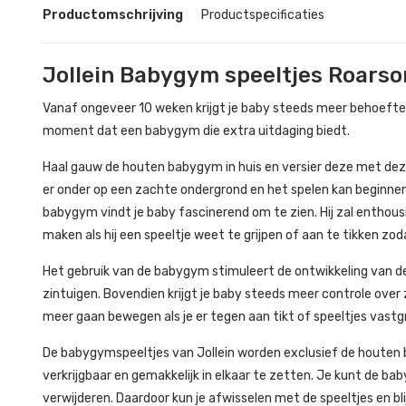
Productomschrijving
Productspecificaties
Jollein Babygym speeltjes Roars
Vanaf ongeveer 10 weken krijgt je baby steeds meer behoefte aa
moment dat een babygym die extra uitdaging biedt.
Haal gauw de houten babygym in huis en versier deze met deze 
er onder op een zachte ondergrond en het spelen kan beginne
babygym vindt je baby fascinerend om te zien. Hij zal enthousi
maken als hij een speeltje weet te grijpen of aan te tikken z
Het gebruik van de babygym stimuleert de ontwikkeling van de 
zintuigen. Bovendien krijgt je baby steeds meer controle over z
meer gaan bewegen als je er tegen aan tikt of speeltjes vastg
De babygymspeeltjes van Jollein worden exclusief de houten
verkrijgbaar en gemakkelijk in elkaar te zetten. Je kunt de ba
verwijderen. Daardoor kun je afwisselen met de speeltjes en bl