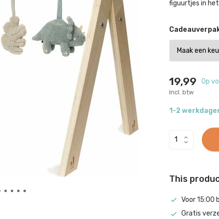
figuurtjes in he
Cadeauverpak
19,99
Op vo
Incl. btw
1-2 werkdage
This product
Voor 15:00 
Gratis verz