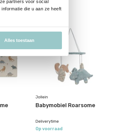
ze partners voor social
nformatie die u aan ze heeft
Alles toestaan
Jollein
Jol
ome
Babymobiel Roarsome
W
Deliverytime
De
Op voorraad
Op