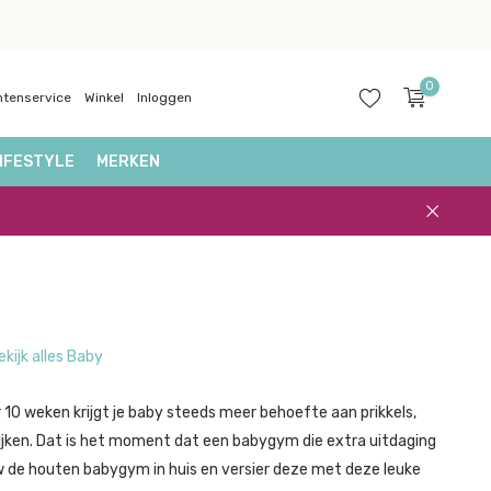
0
ntenservice
Winkel
Inloggen
IFESTYLE
MERKEN
Account
aanmaken
ekijk alles Baby
10 weken krijgt je baby steeds meer behoefte aan prikkels,
ijken. Dat is het moment dat een babygym die extra uitdaging
w de houten babygym in huis en versier deze met deze leuke