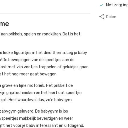
Met zorg in
Delen
ome
n prikkels, spelen en rondkijken. Dat is het
leuke figuurtjes in het dino thema. Leg je baby
n! De bewegingen van de speeltjes aan de
ast met zijn voetjes trappelen of geluidjes gaan
odat het nog meer gaat bewegen.
grove en fijne motoriek. Het prikkelt de
ijn grijptechnieken en het leert dat speeltjes
rijpt. Heel waardevol dus, zo’n babygym.
 babygym geleverd. De babygym is los
byspeeltjes makkelijk bevestigen en weer
ijft het voor je baby interessant en uitdagend.