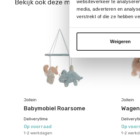
Bekijk ook deze must-haves
websiteverkeer te analyseren
media, adverteren en analys
verstrekt of die ze hebben v
Weigeren
Jollein
Jollein
Babymobiel Roarsome
Wagen
Deliverytime
Deliveryt
Op voorraad
Op voor
1-2 werkdagen
1-2 werk