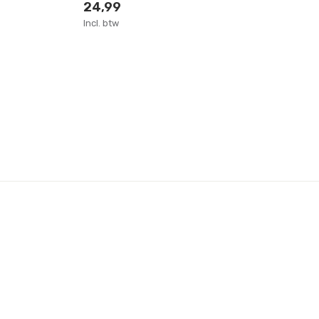
24,99
1
Incl. btw
Inc