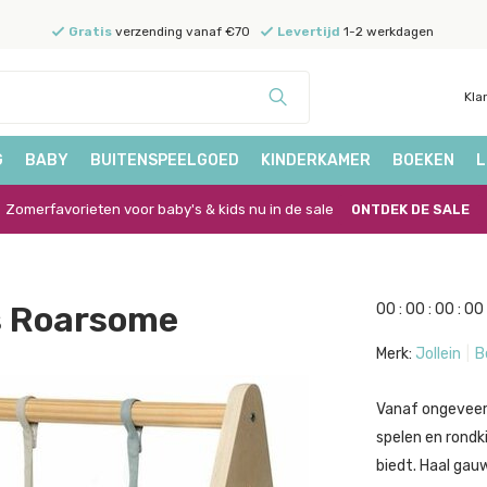
Gratis
verzending vanaf €70
Levertijd
1-2 werkdagen
Kla
G
BABY
BUITENSPEELGOED
KINDERKAMER
BOEKEN
L
Zomerfavorieten voor baby's & kids nu in de sale
ONTDEK DE SALE
s Roarsome
0
0
:
0
0
:
0
0
:
0
0
Merk:
Jollein
B
Vanaf ongeveer 
spelen en rondk
biedt. Haal gau