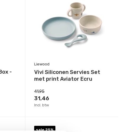
Liewood
Box -
Vivi Siliconen Servies Set
met print Aviator Ecru
41,95
31,46
Incl. btw
sale 25%