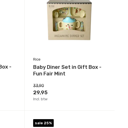
Rice
Box -
Baby Diner Set in Gift Box -
Fun Fair Mint
33,90
29,95
Incl. btw
sale 25%