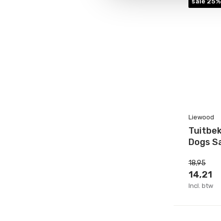
sale 25%
Liewood
Tuitbek
Dogs S
18,95
14,21
Incl. btw