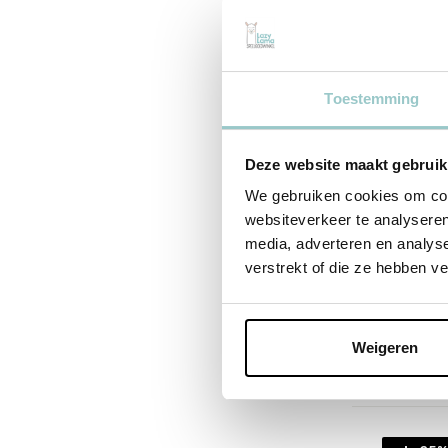
Toestemming
Deze website maakt gebruik
We gebruiken cookies om cont
websiteverkeer te analyseren
Liewood
media, adverteren en analys
Vivi Si
verstrekt of die ze hebben v
Around
41,95
31,46
Weigeren
Incl. btw