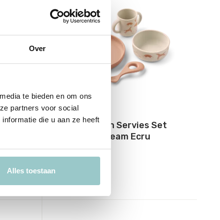
Over
 media te bieden en om ons
ze partners voor social
Liewood
nformatie die u aan ze heeft
Set
Vivi Siliconen Servies Set
y
met print Dream Ecru
41,95
31,46
Alles toestaan
Incl. btw