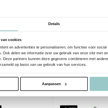
Details
 van cookies
ent en advertenties te personaliseren, om functies voor social
. Ook delen we informatie over uw gebruik van onze site met on
Liewood
e. Deze partners kunnen deze gegevens combineren met andere i
liconen Servies Set
Vivi Siliconen Servies 
erzameld op basis van uw gebruik van hun services.
 the World Sandy
met print Circus Sand
41,95
31,46
Aanpassen
Incl. btw