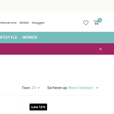
0
ntenservice
Winkel
Inloggen
IFESTYLE
MERKEN
Account
aanmaken
Toon:
Sorteren op:
sale 12%