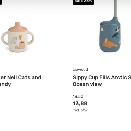
sale 25%
Liewood
er Neil Cats and
Sippy Cup Ellis Arctic 
andy
Ocean view
18,50
13,88
Incl. btw