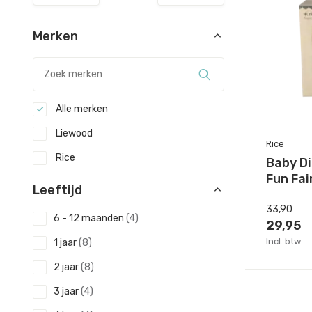
Merken
Alle merken
Liewood
Rice
Rice
Baby Di
Fun Fai
Leeftijd
33,90
6 - 12 maanden
(4)
29,95
Incl. btw
1 jaar
(8)
2 jaar
(8)
3 jaar
(4)