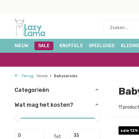
NIEUW
SALE
KNUFFELS
SPEELGOED
KLEDIN
Terug
Home
Babyservies
Bab
Categorieën
Wat mag het kosten?
11 produc
sale 12%
Tot