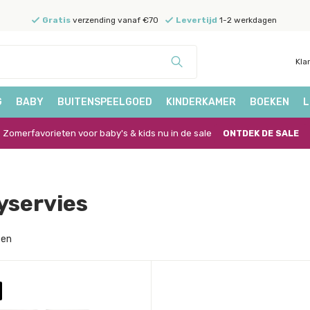
Gratis
verzending vanaf €70
Levertijd
1-2 werkdagen
Kla
G
BABY
BUITENSPEELGOED
KINDERKAMER
BOEKEN
L
Zomerfavorieten voor baby's & kids nu in de sale
ONTDEK DE SALE
yservies
ten