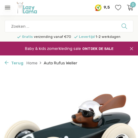
0
9,5
Gratis
verzending vanaf €70
Levertijd
1-2 werkdagen
Baby & kids zomerkleding sale
ONTDEK DE SALE
Terug
Home
Auto Rufus Weller