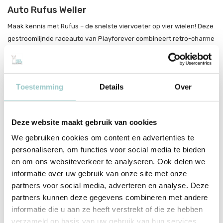
Auto Rufus Weller
Maak kennis met Rufus – de snelste viervoeter op vier wielen! Deze
gestroomlijnde raceauto van Playforever combineert retro-charme
met moderne flair. De scherpe neus, vloeiende lijnen en die
opvallende hondenoortjes? Ze verraden het meteen: dit is geen
gewone racer, dit is pure persoonlijkheid in beweging.
Toestemming
Details
Over
Rufus Weller is gemaakt van hoogwaardig, duurzaam ABS-plastic
en ontworpen om generaties mee te gaan. Zijn stevige constructie,
glanzende afwerking en speelse design maken hem een blikvanger
Deze website maakt gebruik van cookies
op elk rek én een favoriet bij kleine coureurs. Klaar voor de start?
We gebruiken cookies om content en advertenties te
Rufus is al vertrokken!
personaliseren, om functies voor social media te bieden
en om ons websiteverkeer te analyseren. Ook delen we
Waarom je dit wilt
informatie over uw gebruik van onze site met onze
partners voor social media, adverteren en analyse. Deze
Iconisch design met een knipoog naar klassieke racewagens
partners kunnen deze gegevens combineren met andere
informatie die u aan ze heeft verstrekt of die ze hebben
Stevig, duurzaam en gemaakt voor eindeloos speelplezier
verzameld op basis van uw gebruik van hun services.