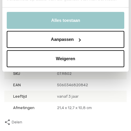
Een stoer verzamelobject voor jong en oud
Alles toestaan
Laat Rufus jouw raceheld worden – stijlvol, snel en onvergetelijk.
Ontdek meer van de Playforever-collectie en start je eigen mini-
raceteam!
Aanpassen
Weigeren
Productspecificaties
SKU
07.R802
EAN
5060346820842
Leeftijd
vanaf 3 jaar
Afmetingen
21,4 x 12,7 x 10,8 cm
Delen