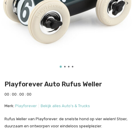
Playforever Auto Rufus Weller
0
0
:
0
0
:
0
0
:
0
0
Merk:
Playforever
Bekijk alles Auto's & Trucks
Rufus Weller van Playforever: de snelste hond op vier wielen! Stoer,
duurzaam en ontworpen voor eindeloos speelplezier.