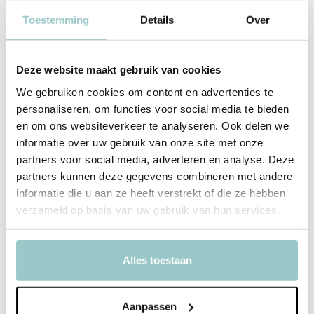
Toestemming
Details
Over
Spaarpotten en Nachtlampjes
Lazy Lama heeft de
nachtlampjes
en
spaarpotten
in het
assortiment. Heel populair zijn
Leeuw Hakuna
,
Vos Cesar
en
Zwaan
Deze website maakt gebruik van cookies
Blanche
, maar ook de mooie
Nijntje Spaarpotten
zijn favoriet van
We gebruiken cookies om content en advertenties te
velen!
personaliseren, om functies voor social media te bieden
en om ons websiteverkeer te analyseren. Ook delen we
informatie over uw gebruik van onze site met onze
Productspecificaties
partners voor social media, adverteren en analyse. Deze
partners kunnen deze gegevens combineren met andere
SKU
MND-1212
informatie die u aan ze heeft verstrekt of die ze hebben
verzameld op basis van uw gebruik van hun services.
EAN
7777000101282
Afmeting
13,5 X Ø7,2 CM
Alles toestaan
Materiaal
PVC
Aanpassen
Delen