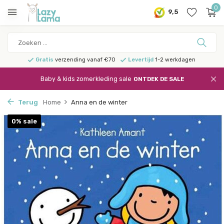
0
9,5
Gratis
verzending vanaf €70
Levertijd
1-2 werkdagen
Baby & kids zomerkleding sale
ONTDEK DE SALE
Terug
Home
Anna en de winter
0% sale