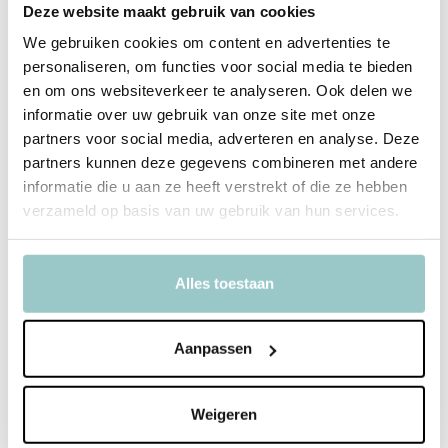
Productomschrijving
Deze website maakt gebruik van cookies
Boek Anna en de winter
We gebruiken cookies om content en advertenties te
personaliseren, om functies voor social media te bieden
Het is winter. De bomen zijn kaal. De grond is bevroren en de
en om ons websiteverkeer te analyseren. Ook delen we
vogeltjes vinden geen eten meer. Anna doet haar muts, sjaal en
informatie over uw gebruik van onze site met onze
warme jas aan en gaat naar buiten. Samen met papa legt ze zaden
partners voor social media, adverteren en analyse. Deze
voor de vogels op de voederplank. Opeens ziet Anna een witte vlok
partners kunnen deze gegevens combineren met andere
op haar winterjasje. Het sneeuwt! Een warm en leerrijk verhaal over
informatie die u aan ze heeft verstrekt of die ze hebben
een koude winterdag.
verzameld op basis van uw gebruik van hun services.
Productspecificaties
Alles toestaan
SKU
1442350
Aanpassen
EAN
9789044823509
Weigeren
Delen