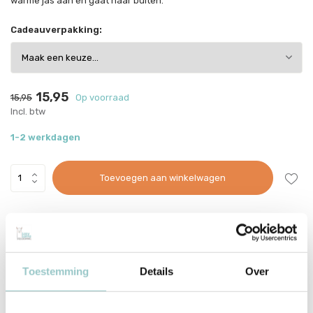
warme jas aan en gaat naar buiten.
Cadeauverpakking:
15,95
15,95
Op voorraad
Incl. btw
1-2 werkdagen
Toevoegen aan winkelwagen
This product is available in the following variants:
Voor 15:00 besteld, dezelfde werkdag verzonden
Toestemming
Details
Over
Gratis verzending vanaf €70
Met zorg ingepakt vanuit onze conceptstore