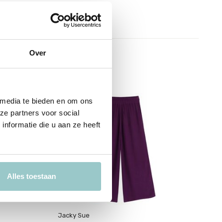
Over
sale 60%
s
 media te bieden en om ons
ze partners voor social
nformatie die u aan ze heeft
Alles toestaan
Jacky Sue
Ja