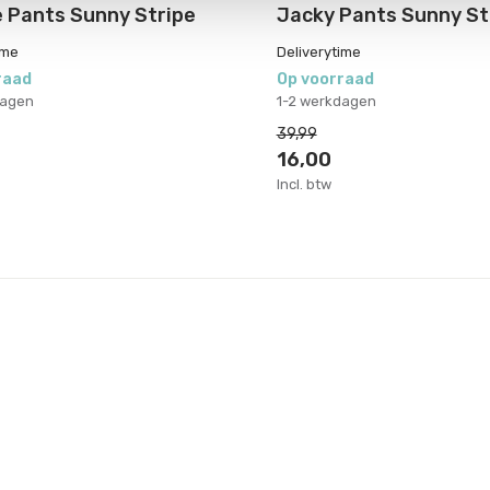
e Pants Sunny Stripe
Jacky Pants Sunny St
ime
Deliverytime
raad
Op voorraad
dagen
1-2 werkdagen
39,99
16,00
Incl. btw