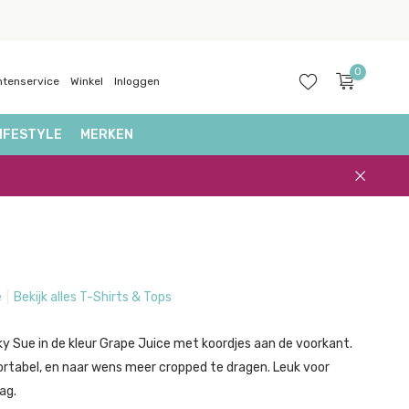
0
ntenservice
Winkel
Inloggen
IFESTYLE
MERKEN
Account
aanmaken
e
Bekijk alles T-Shirts & Tops
y Sue in de kleur Grape Juice met koordjes aan de voorkant.
tabel, en naar wens meer cropped te dragen. Leuk voor
ag.