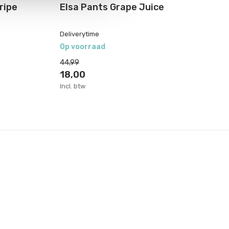
ripe
Elsa Pants Grape Juice
Ch
Deliverytime
De
Op voorraad
Op
44,99
36
18,00
1
Incl. btw
Inc