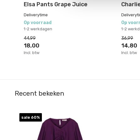
Elsa Pants Grape Juice
Charli
Deliverytime
Deliveryt
Op voorraad
Op voor
1-2 werkdagen
1-2 werk
44,99
36,99
18,00
14,80
Incl. btw
Incl. btw
Recent bekeken
sale 60%