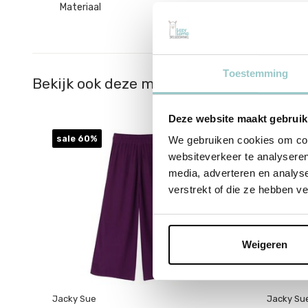
Materiaal
100% RAYON
Toestemming
Bekijk ook deze must-haves
Deze website maakt gebruik
sale 60%
sale 60
We gebruiken cookies om cont
websiteverkeer te analyseren
media, adverteren en analys
verstrekt of die ze hebben v
Weigeren
Jacky Sue
Jacky Su