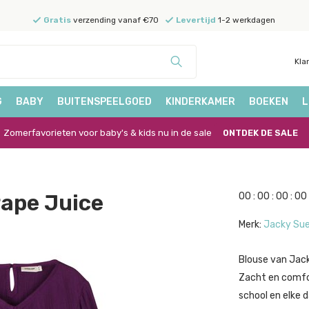
Gratis
verzending vanaf €70
Levertijd
1-2 werkdagen
Kla
G
BABY
BUITENSPEELGOED
KINDERKAMER
BOEKEN
L
Zomerfavorieten voor baby's & kids nu in de sale
ONTDEK DE SALE
ape Juice
0
0
:
0
0
:
0
0
:
0
0
Merk:
Jacky Su
Blouse van Jack
Zacht en comfor
school en elke d