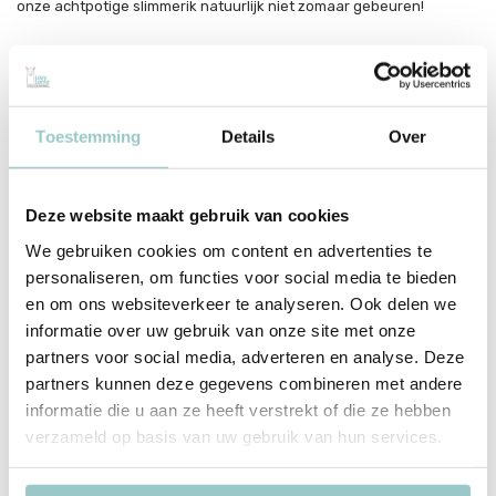
onze achtpotige slimmerik natuurlijk niet zomaar gebeuren!
Iven Cudogham en zijn Anansi de spin zijn inmiddels niet meer weg
te denken: van tv tot theater en bioscoop tot boekenplank, de
vrolijke en kleurrijke verhalen over de legendarische spin Anansi
Toestemming
Details
Over
kom je overal tegen. De prentenboeken zijn gebaseerd op de
klassieke verhalen uit West-Afrika, Suriname en de Cara�ben, die
inmiddels over de hele wereld bekend zijn. Met de Anansi-boeken
Deze website maakt gebruik van cookies
nemen Iven Cudogham en Moldybyrd Studio de geliefde fabels over
We gebruiken cookies om content en advertenties te
de spin Anansi als uitgangspunt en maken er een modern, kleurrijk
personaliseren, om functies voor social media te bieden
feestje van.
en om ons websiteverkeer te analyseren. Ook delen we
informatie over uw gebruik van onze site met onze
Auteur: Iven Cudogham
partners voor social media, adverteren en analyse. Deze
Illustrator: Moldybyrd Studio
partners kunnen deze gegevens combineren met andere
Serie: Anansi de Spin
informatie die u aan ze heeft verstrekt of die ze hebben
Uitgever: Gottmer
verzameld op basis van uw gebruik van hun services.
Bindwijze: gebonden prentenboek
Aantal bladzijden: 36