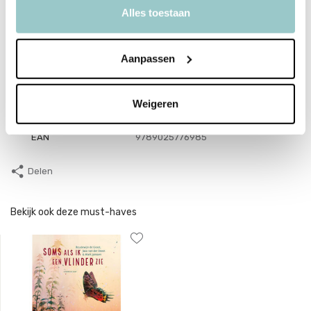
Afmetingen: 25x26cm
Alles toestaan
Leeftijd: 3+
Aanpassen
Productspecificaties
Weigeren
SKU
GU76985
EAN
9789025776985
Delen
Bekijk ook deze must-haves