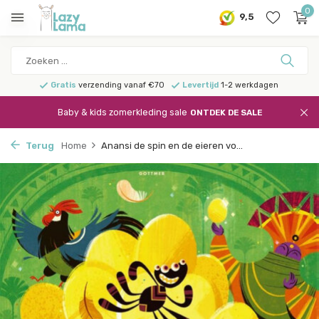
0
9,5
Gratis
verzending vanaf €70
Levertijd
1-2 werkdagen
Baby & kids zomerkleding sale
ONTDEK DE SALE
Terug
Home
Anansi de spin en de eieren vo...