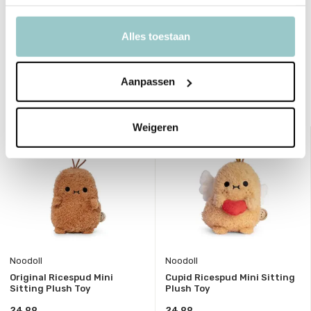
Collectie
Kerst
Alles toestaan
Toon meer
Delen
Aanpassen
Bekijk ook deze must-haves
Weigeren
Noodoll
Noodoll
Original Ricespud Mini
Cupid Ricespud Mini Sitting
Sitting Plush Toy
Plush Toy
24,99
24,99