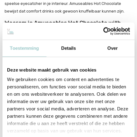
speelse eyecatcher in je interieur. Amuseables Hot Chocolate
bewijst dat comfort drinks ook gewoon knuffelbaar kunnen zijn.
Waarom je Amuseables Hot Chocolate with
Marshmallows wilt knuffelen
Zachte pluche mok met marshmallows bovenop
Toestemming
Details
Over
Origineel Jellycat-design met vrolijke glimlach
Compact en licht: ideaal voor winterse sfeer of cadeau
Deze website maakt gebruik van cookies
We gebruiken cookies om content en advertenties te
personaliseren, om functies voor social media te bieden
Productspecificaties
en om ons websiteverkeer te analyseren. Ook delen we
informatie over uw gebruik van onze site met onze
SKU
A4HOTCM
partners voor social media, adverteren en analyse. Deze
EAN
670983164541
partners kunnen deze gegevens combineren met andere
informatie die u aan ze heeft verstrekt of die ze hebben
Merk
Jellycat
verzameld op basis van uw gebruik van hun services.