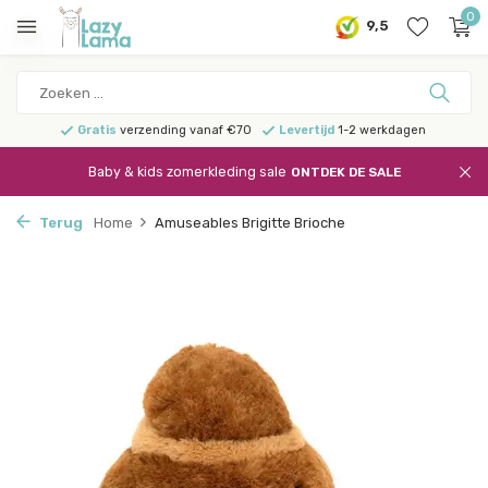
0
9,5
Gratis
verzending vanaf €70
Levertijd
1-2 werkdagen
Baby & kids zomerkleding sale
ONTDEK DE SALE
Terug
Home
Amuseables Brigitte Brioche