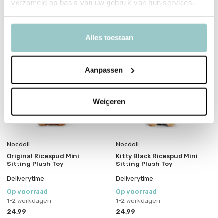
verzameld op basis van uw gebruik van hun services.
Delen
Bekijk ook deze must-haves
Alles toestaan
Aanpassen
Weigeren
Noodoll
Noodoll
Original Ricespud Mini
Kitty Black Ricespud Mini
Sitting Plush Toy
Sitting Plush Toy
Deliverytime
Deliverytime
Op voorraad
Op voorraad
1-2 werkdagen
1-2 werkdagen
24,99
24,99