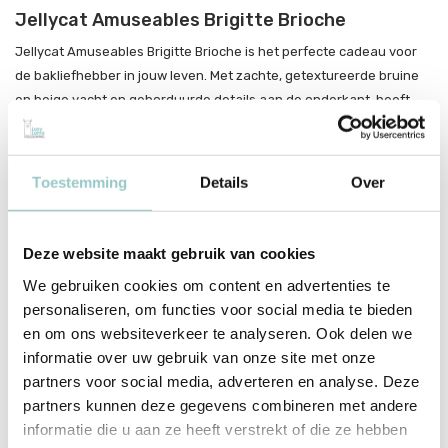
Jellycat Amuseables Brigitte Brioche
Jellycat Amuseables Brigitte Brioche is het perfecte cadeau voor
de bakliefhebber in jouw leven. Met zachte, getextureerde bruine
en beige vacht en geborduurde details aan de onderkant, heeft
Brigitte fijne corduroy beentjes en een geborduurde glimlach – voor
een extra zoet begin van elke ochtend.
Toestemming
Details
Over
Productspecificaties
Deze website maakt gebruik van cookies
SKU
A6BRO
We gebruiken cookies om content en advertenties te
EAN
670983159165
personaliseren, om functies voor social media te bieden
en om ons websiteverkeer te analyseren. Ook delen we
Merk
Jellycat
informatie over uw gebruik van onze site met onze
Leeftijd
vanaf 1 jaar
partners voor social media, adverteren en analyse. Deze
partners kunnen deze gegevens combineren met andere
Toon meer
informatie die u aan ze heeft verstrekt of die ze hebben