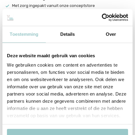
Met zorg ingepakt vanuit onze conceptstore
Productomschrijving
Little Dutch Activiteitenspiraal Wiebeldier Vos
Toestemming
Details
Over
- Forest Friends
Deze website maakt gebruik van cookies
Productspecificaties
We gebruiken cookies om content en advertenties te
personaliseren, om functies voor social media te bieden
SKU
LD7234
en om ons websiteverkeer te analyseren. Ook delen we
EAN
8713291772342
informatie over uw gebruik van onze site met onze
partners voor social media, adverteren en analyse. Deze
Delen
partners kunnen deze gegevens combineren met andere
informatie die u aan ze heeft verstrekt of die ze hebben
verzameld op basis van uw gebruik van hun services.
Tags