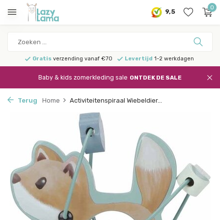
0
9,5
Gratis
verzending vanaf €70
Levertijd
1-2 werkdagen
Baby & kids zomerkleding sale
ONTDEK DE SALE
Terug
Home
Activiteitenspiraal Wiebeldier...