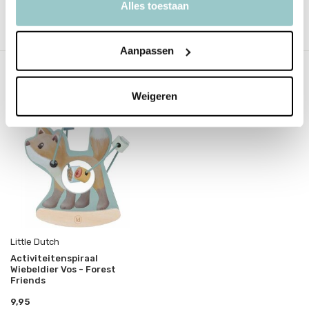
Alles toestaan
Baby
Babyspeelgoed
Vos
Aanpassen
Recent bekeken
Weigeren
Little Dutch
Activiteitenspiraal
Wiebeldier Vos - Forest
Friends
9,95