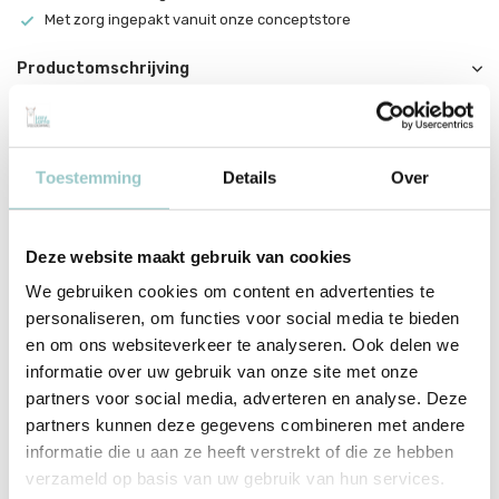
Met zorg ingepakt vanuit onze conceptstore
Productomschrijving
Jollein Activiteitenkubus Spring Garden
Een leuke en zachte activiteitenkubus voor jouw mini. De kubus is
gemaakt van 100% velours en dus extra zacht voor jouw kleintje.
Toestemming
Details
Over
Alle 6 de vlakken van de kubus hebben een andere functie, met als
doel om de zintuigen van jouw kleintje te prikkelen en ontwikkeling
Deze website maakt gebruik van cookies
te stimuleren. Bijvoorbeeld een babyspiegel, kleurrijke labeltjes en
We gebruiken cookies om content en advertenties te
knisperende elementen. De kubus bevat een koortje met een
personaliseren, om functies voor social media te bieden
plastic ring, zodat je de kubus gemakkelijk kunt vastmaken aan
en om ons websiteverkeer te analyseren. Ook delen we
bijvoorbeeld de box of de kinderwagen.
informatie over uw gebruik van onze site met onze
partners voor social media, adverteren en analyse. Deze
De activiteitenkubus heeft neutrale kleuren zoals biscuit, nougat,
partners kunnen deze gegevens combineren met andere
chestnut, honey gold en ivory. De activiteitenkubus is 12 x 12 x 12
informatie die u aan ze heeft verstrekt of die ze hebben
cm. Materiaal: 100% velours. De vulling bestaat uit 100% polyester
verzameld op basis van uw gebruik van hun services.
fibre fill.