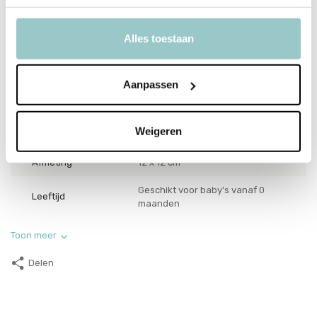
Let op: Je kunt de activiteitenkubus niet wassen.
Alles toestaan
Productspecificaties
Aanpassen
SKU
119-001-67018
Weigeren
EAN
8717329371163
Afmeting
12 x 12 cm
Geschikt voor baby's vanaf 0
Leeftijd
maanden
Toon meer
Delen