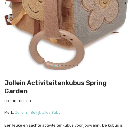
Jollein Activiteitenkubus Spring
Garden
0
0
:
0
0
:
0
0
:
0
0
Merk:
Jollein
Bekijk alles Baby
Een leuke en zachte activiteitenkubus voor jouw mini. De kubus is