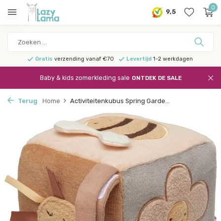
0
9,5
Gratis
verzending vanaf €70
Levertijd
1-2 werkdagen
Baby & kids zomerkleding sale
ONTDEK DE SALE
Terug
Home
Activiteitenkubus Spring Garde...