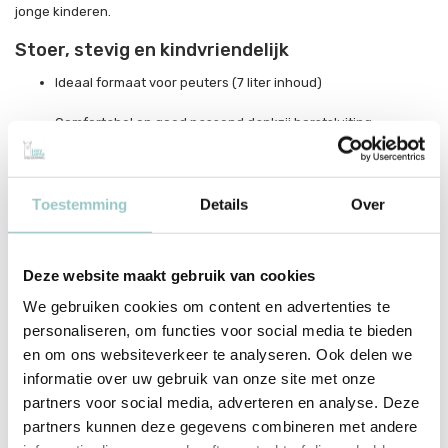
jonge kinderen.
Stoer, stevig en kindvriendelijk
Ideaal formaat voor peuters (7 liter inhoud)
Comfortabel en goed passend dankzij borstsluiting
Populaire dino-print die kinderen enthousiast maakt
Toestemming
Details
Over
Productspecificaties
Deze website maakt gebruik van cookies
SKU
BPDIGR45
We gebruiken cookies om content en advertenties te
EAN
8719715000862
personaliseren, om functies voor social media te bieden
en om ons websiteverkeer te analyseren. Ook delen we
Merk
A Little Lovely Company
informatie over uw gebruik van onze site met onze
partners voor social media, adverteren en analyse. Deze
Collectie
Dinosaurs
partners kunnen deze gegevens combineren met andere