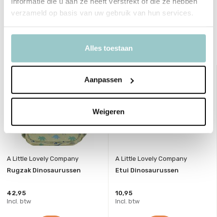
informatie die u aan ze heeft verstrekt of die ze hebben
Toon meer
verzameld op basis van uw gebruik van hun services.
Delen
Alles toestaan
Bekijk ook deze must-haves
Aanpassen
Weigeren
A Little Lovely Company
A Little Lovely Company
Rugzak Dinosaurussen
Etui Dinosaurussen
42,95
10,95
Incl. btw
Incl. btw