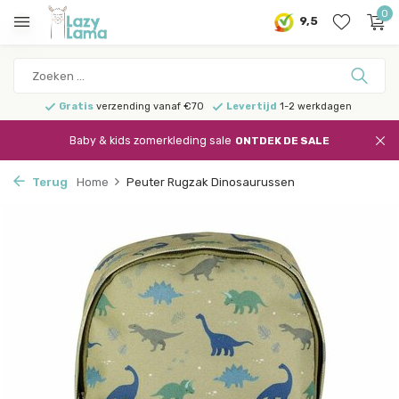
0
9,5
Gratis
verzending vanaf €70
Levertijd
1-2 werkdagen
Baby & kids zomerkleding sale
ONTDEK DE SALE
Terug
Home
Peuter Rugzak Dinosaurussen