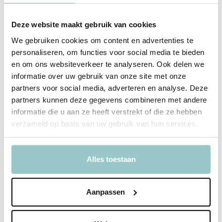
Verstelbare schouderbanden met comfortabele borstsluiting
Bosdierenprint die kinderen aanspreekt
Deze website maakt gebruik van cookies
We gebruiken cookies om content en advertenties te
personaliseren, om functies voor social media te bieden
Productspecificaties
en om ons websiteverkeer te analyseren. Ook delen we
informatie over uw gebruik van onze site met onze
SKU
BPFFSA62
partners voor social media, adverteren en analyse. Deze
partners kunnen deze gegevens combineren met andere
EAN
8719715002293
informatie die u aan ze heeft verstrekt of die ze hebben
verzameld op basis van uw gebruik van hun services.
Merk
A Little Lovely Company
Collectie
Forest Friends
Alles toestaan
Toon meer
Delen
Aanpassen
Bekijk ook deze must-haves