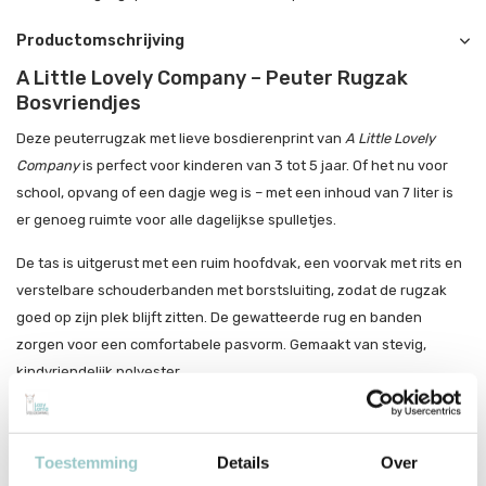
Productomschrijving
A Little Lovely Company – Peuter Rugzak
Bosvriendjes
Deze peuterrugzak met lieve bosdierenprint van
A Little Lovely
Company
is perfect voor kinderen van 3 tot 5 jaar. Of het nu voor
school, opvang of een dagje weg is – met een inhoud van 7 liter is
er genoeg ruimte voor alle dagelijkse spulletjes.
De tas is uitgerust met een ruim hoofdvak, een voorvak met rits en
verstelbare schouderbanden met borstsluiting, zodat de rugzak
goed op zijn plek blijft zitten. De gewatteerde rug en banden
zorgen voor een comfortabele pasvorm. Gemaakt van stevig,
kindvriendelijk polyester.
Praktisch én schattig
Compact en licht voor kleine ruggen
Toestemming
Details
Over