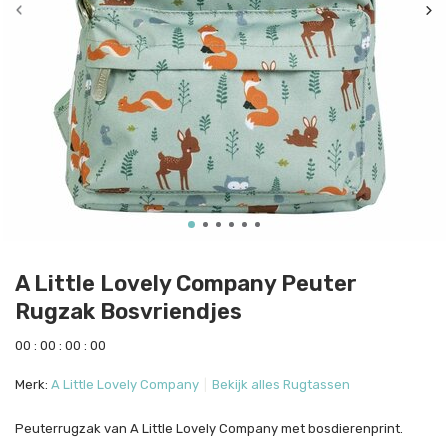
A Little Lovely Company Peuter
Rugzak Bosvriendjes
0
0
:
0
0
:
0
0
:
0
0
Merk:
A Little Lovely Company
Bekijk alles Rugtassen
Peuterrugzak van A Little Lovely Company met bosdierenprint.