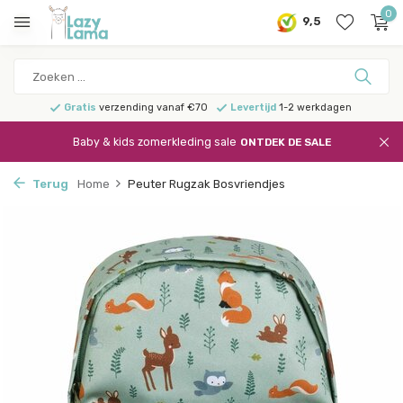
0
9,5
Gratis
verzending vanaf €70
Levertijd
1-2 werkdagen
Baby & kids zomerkleding sale
ONTDEK DE SALE
Terug
Home
Peuter Rugzak Bosvriendjes