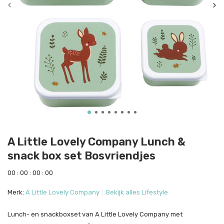
A Little Lovely Company Lunch &
snack box set Bosvriendjes
0
0
:
0
0
:
0
0
:
0
0
Merk:
A Little Lovely Company
Bekijk alles Lifestyle
Lunch- en snackboxset van A Little Lovely Company met