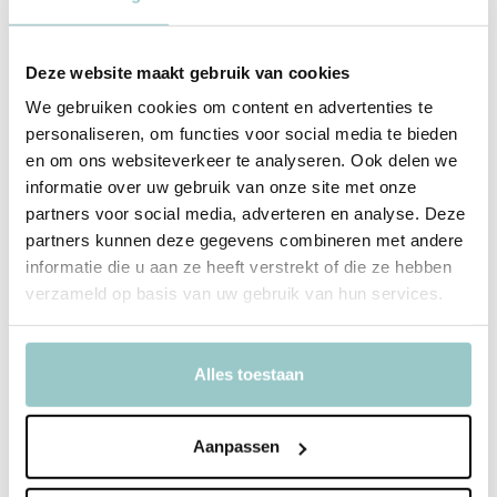
Lichtgewicht, BPA-vrij en kindvriendelijk
Deze website maakt gebruik van cookies
We gebruiken cookies om content en advertenties te
personaliseren, om functies voor social media te bieden
Productspecificaties
en om ons websiteverkeer te analyseren. Ook delen we
informatie over uw gebruik van onze site met onze
SKU
SBSEFF45
partners voor social media, adverteren en analyse. Deze
partners kunnen deze gegevens combineren met andere
EAN
8719715001951
informatie die u aan ze heeft verstrekt of die ze hebben
verzameld op basis van uw gebruik van hun services.
Merk
A Little Lovely Company
Collectie
Forest Friends
Alles toestaan
Toon meer
Delen
Aanpassen
Bekijk ook deze must-haves