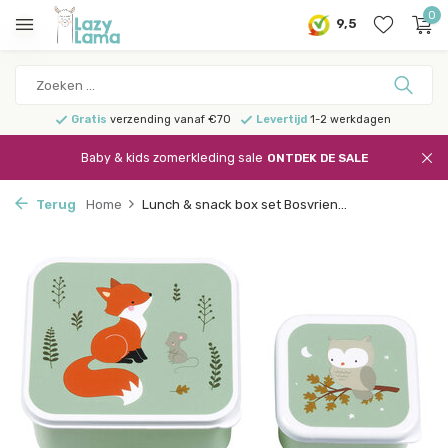
0
9,5
Gratis
verzending vanaf €70
Levertijd
1-2 werkdagen
Baby & kids zomerkleding sale
ONTDEK DE SALE
Terug
Home
Lunch & snack box set Bosvrien...