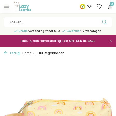
0
9,5
Gratis
verzending vanaf €70
Levertijd
1-2 werkdagen
Baby & kids zomerkleding sale
ONTDEK DE SALE
Terug
Home
Etui Regenbogen