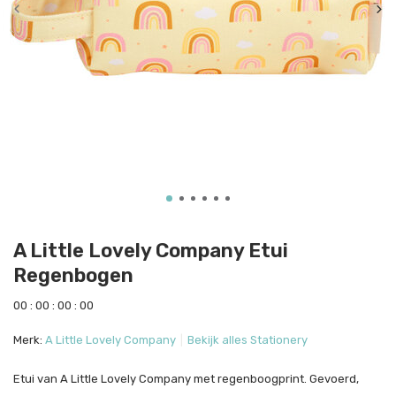
A Little Lovely Company Etui
Regenbogen
0
0
:
0
0
:
0
0
:
0
0
Merk:
A Little Lovely Company
Bekijk alles Stationery
Etui van A Little Lovely Company met regenboogprint. Gevoerd,