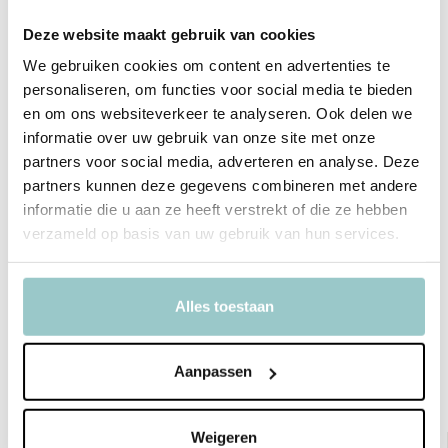
Deze website maakt gebruik van cookies
We gebruiken cookies om content en advertenties te
personaliseren, om functies voor social media te bieden
Productspecificaties
en om ons websiteverkeer te analyseren. Ook delen we
informatie over uw gebruik van onze site met onze
SKU
PERAMC13
partners voor social media, adverteren en analyse. Deze
EAN
8719715002163
partners kunnen deze gegevens combineren met andere
informatie die u aan ze heeft verstrekt of die ze hebben
Merk
A Little Lovely Company
verzameld op basis van uw gebruik van hun services.
Collectie
Rainbows
Toon meer
Alles toestaan
Delen
Aanpassen
Bekijk ook deze must-haves
Weigeren