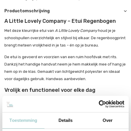
Productomschrijving
A Little Lovely Company – Etui Regenbogen
Met deze kleurrijke etui van
A Little Lovely Company
houd je je
schoolspullen overzichtelijk en stijlvol bij elkaar. De regenboogprint
brengt meteen vrolijkheid in je tas – én op je bureau.
De etui is gevoerd en voorzien van een ruim hoofdvak met rits.
Dankzij het handige handvat neem je hem makkelijk mee of hang je
hem op in de klas. Gemaakt van lichtgewicht polyester en ideaal
voor dagelijks gebruik. Handwas aanbevolen.
Vrolijk en functioneel voor elke dag
Ruim hoofdvak voor pennen, stiften en meer
Gevoerd en voorzien van een stevig handvat
Toestemming
Details
Over
Licht, sterk en makkelijk mee te nemen