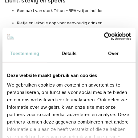
Licht, stevig en speels
Gemaakt van sterk Tritan – BPA-vrij en helder
Rietje en lekvrije dop voor eenvoudig drinken
450 ml inhoud – handig voor onderweg of op school
Toestemming
Details
Over
Productspecificaties
SKU
DBBUPI43
Deze website maakt gebruik van cookies
We gebruiken cookies om content en advertenties te
EAN
8719715002033
personaliseren, om functies voor social media te bieden
Merk
A Little Lovely Company
en om ons websiteverkeer te analyseren. Ook delen we
informatie over uw gebruik van onze site met onze
Collectie
Butterflies
partners voor social media, adverteren en analyse. Deze
partners kunnen deze gegevens combineren met andere
Toon meer
informatie die u aan ze heeft verstrekt of die ze hebben
verzameld op basis van uw gebruik van hun services.
Delen