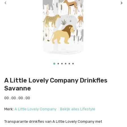
A Little Lovely Company Drinkfles
Savanne
0
0
:
0
0
:
0
0
:
0
0
Merk:
A Little Lovely Company
Bekijk alles Lifestyle
Transparante drinkfles van A Little Lovely Company met