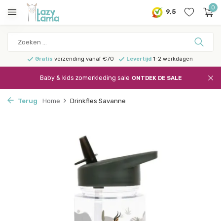
0
9,5
Gratis
verzending vanaf €70
Levertijd
1-2 werkdagen
Baby & kids zomerkleding sale
ONTDEK DE SALE
Terug
Home
Drinkfles Savanne