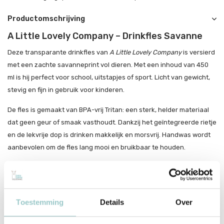
Productomschrijving
A Little Lovely Company – Drinkfles Savanne
Deze transparante drinkfles van
A Little Lovely Company
is versierd
met een zachte savanneprint vol dieren. Met een inhoud van 450
ml is hij perfect voor school, uitstapjes of sport. Licht van gewicht,
stevig en fijn in gebruik voor kinderen.
De fles is gemaakt van BPA-vrij Tritan: een sterk, helder materiaal
dat geen geur of smaak vasthoudt. Dankzij het geïntegreerde rietje
en de lekvrije dop is drinken makkelijk en morsvrij. Handwas wordt
aanbevolen om de fles lang mooi en bruikbaar te houden.
Zacht design, sterke uitvoering
Tritan: helder, stevig en BPA-vrij materiaal
Toestemming
Details
Over
Lekvrije dop met geïntegreerd rietje
450 ml inhoud – ideaal voor dagelijks gebruik