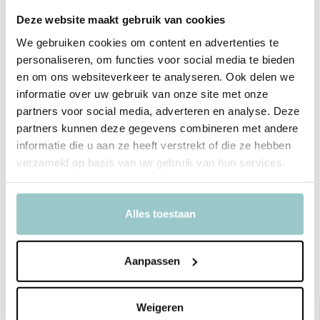
Deze website maakt gebruik van cookies
We gebruiken cookies om content en advertenties te
Productspecificaties
personaliseren, om functies voor social media te bieden
en om ons websiteverkeer te analyseren. Ook delen we
SKU
DBSAGR48
informatie over uw gebruik van onze site met onze
partners voor social media, adverteren en analyse. Deze
EAN
8719715002088
partners kunnen deze gegevens combineren met andere
informatie die u aan ze heeft verstrekt of die ze hebben
Merk
A Little Lovely Company
verzameld op basis van uw gebruik van hun services.
Collectie
Savanna
Toon meer
Alles toestaan
Delen
Aanpassen
Bekijk ook deze must-haves
Weigeren