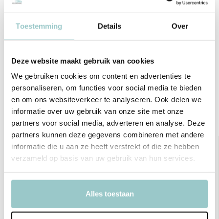
Productspecificaties
Toestemming
Details
Over
SKU
245006029
Deze website maakt gebruik van cookies
EAN
8006919006029
We gebruiken cookies om content en advertenties te
personaliseren, om functies voor social media te bieden
Delen
en om ons websiteverkeer te analyseren. Ook delen we
informatie over uw gebruik van onze site met onze
Bekijk ook deze must-haves
partners voor social media, adverteren en analyse. Deze
partners kunnen deze gegevens combineren met andere
informatie die u aan ze heeft verstrekt of die ze hebben
verzameld op basis van uw gebruik van hun services.
Alles toestaan