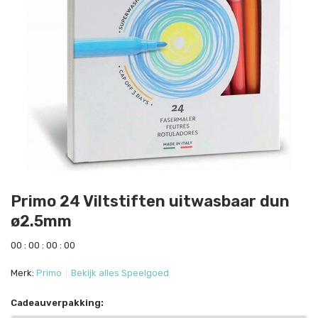
Primo 24 Viltstiften uitwasbaar dun
ø2.5mm
0
0
:
0
0
:
0
0
:
0
0
Merk:
Primo
Bekijk alles Speelgoed
Cadeauverpakking: