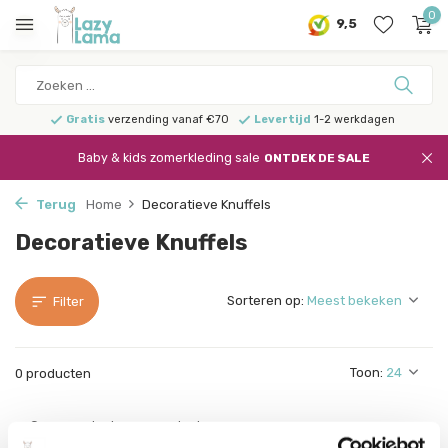
0
9,5
Gratis
verzending vanaf €70
Levertijd
1-2 werkdagen
Baby & kids zomerkleding sale
ONTDEK DE SALE
Terug
Home
Decoratieve Knuffels
Decoratieve Knuffels
Sorteren op:
Filter
Toon:
0 producten
Geen producten gevonden!...