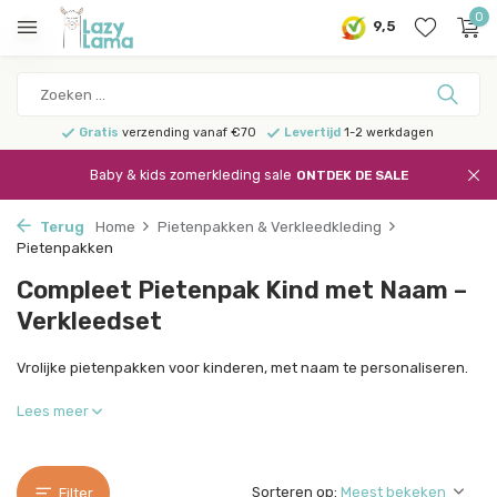
0
9,5
Gratis
verzending vanaf €70
Levertijd
1-2 werkdagen
Baby & kids zomerkleding sale
ONTDEK DE SALE
Terug
Home
Pietenpakken & Verkleedkleding
Pietenpakken
Compleet Pietenpak Kind met Naam –
Verkleedset
Vrolijke pietenpakken voor kinderen, met naam te personaliseren.
Lees meer
Sorteren op:
Filter