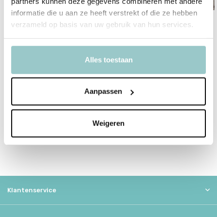
partners kunnen deze gegevens combineren met andere
informatie die u aan ze heeft verstrekt of die ze hebben
verzameld op basis van uw gebruik van hun services.
Nachtkleding
Alles toestaan
Een compleet pietenpak tovert ieder kind om in de ster van het
Sinterklaasfeest. Onze sets bestaan uit een muts, cape, kraag en
pepernotenzakje – allemaal mooi op elkaar afgestemd.
Aanpassen
Verkrijgbaar in diverse kleuren en maten en optioneel te
personaliseren met naam. Zo wordt jouw kleine Piet niet alleen
Weigeren
feestelijk, maar ook uniek. Perfect voor intochten, schoolvieringen
of pakjesavond thuis.
Klantenservice