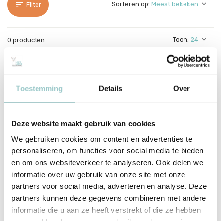
Sorteren op:
Filter
Toon:
0 producten
Geen producten gevonden!...
Toestemming
Details
Over
Ze zijn net gearriveerd en al helemaal klaar om harten te
veroveren. De nieuwste Palm Pals brengen een frisse dosis
Deze website maakt gebruik van cookies
charme, zachtheid en humor. Of het nu een tropisch fruitje is, een
We gebruiken cookies om content en advertenties te
seizoensdier of iets totaal onverwachts – elke nieuwkomer is
personaliseren, om functies voor social media te bieden
ontworpen om op te vallen en in te pakken.
en om ons websiteverkeer te analyseren. Ook delen we
informatie over uw gebruik van onze site met onze
Klaar voor knuffels en avonturen
partners voor social media, adverteren en analyse. Deze
Zoals altijd zijn ook deze nieuwe Palm Pals gemaakt om vast te
partners kunnen deze gegevens combineren met andere
houden, mee te nemen en eindeloos lief te hebben. Perfect
informatie die u aan ze heeft verstrekt of die ze hebben
formaat, heerlijke materialen, originele karakters – ideaal als