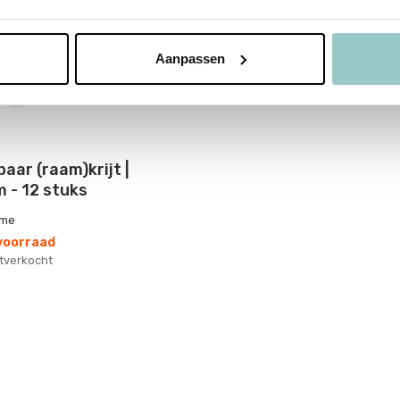
Aanpassen
aar (raam)krijt |
 - 12 stuks
ime
 voorraad
uitverkocht