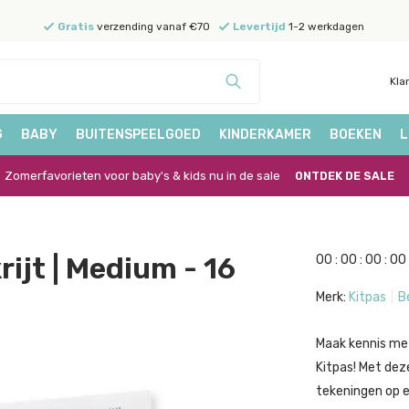
Gratis
verzending vanaf €70
Levertijd
1-2 werkdagen
Kla
G
BABY
BUITENSPEELGOED
KINDERKAMER
BOEKEN
L
Zomerfavorieten voor baby's & kids nu in de sale
ONTDEK DE SALE
ijt | Medium - 16
0
0
:
0
0
:
0
0
:
0
0
Merk:
Kitpas
B
Maak kennis met
Kitpas! Met dez
tekeningen op el