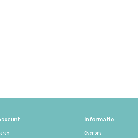
 account
Informatie
reren
Over ons