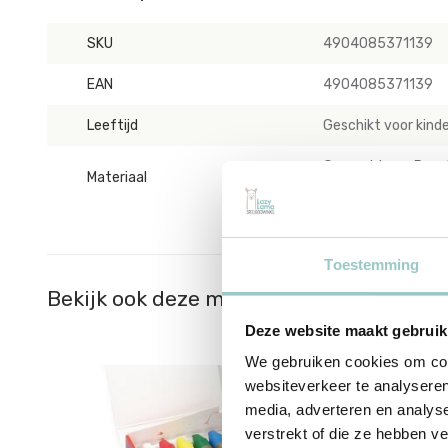
SKU
4904085371139
EAN
4904085371139
Leeftijd
Geschikt voor kinde
Gemaakt van Paraffi
Materiaal
toxische stoffen | Al
Toestemming
Bekijk ook deze must-haves
Deze website maakt gebruik
We gebruiken cookies om cont
websiteverkeer te analyseren
media, adverteren en analys
verstrekt of die ze hebben v