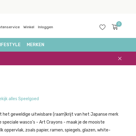
0
ntenservice
Winkel
Inloggen
IFESTYLE
MERKEN
Account
aanmaken
ekijk alles Speelgoed
 het geweldige uitwisbare (raam)krijt van het Japanse merk
e speciale wasco's - Art Crayons - maak je de mooiste
k oppervlak, zoals papier, ramen, spiegels, glazen, white-