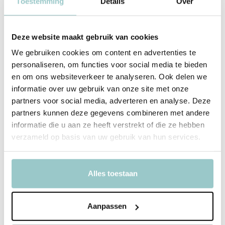
Toestemming
Details
Over
verzorgingsproducten
waardoor je volledig plasticvrij kan douchen
en badderen. De Bars bevatten alleen wat jouw haar en huid écht
nodig hebben en zijn gemaakt van natuurlijke ingrediënten. Er is
Deze website maakt gebruik van cookies
voor elk type haar/huid een geschikte Bar.
We gebruiken cookies om content en advertenties te
personaliseren, om functies voor social media te bieden
Het ontstaan van Shampoobars
en om ons websiteverkeer te analyseren. Ook delen we
Zes jaar geleden hebben Mark en Lyan de eerste 100% plasticvrije
informatie over uw gebruik van onze site met onze
Shampoo Bar op de markt gebracht in Nederland. Ze vonden het
partners voor social media, adverteren en analyse. Deze
bizar dat de meeste verzorgingsproducten voor 80% uit water
partners kunnen deze gegevens combineren met andere
bestaan. Hierdoor zit het verpakt in grote plastic flessen die
informatie die u aan ze heeft verstrekt of die ze hebben
allemaal vervoerd moeten worden. Een Shampoo Bar bevat alleen
verzameld op basis van uw gebruik van hun services.
die 20% aan werkende ingrediënten en gaat gemiddeld net zo lang
mee als 3 plastic shampoo flessen. Zo zijn niet alleen die grote
vervuilende plastic flessen verleden tijd, ook bespaart het enorm
Alles toestaan
veel ruimte en hierdoor ook co2.
Miljoenen plastic flessen bespaard
Aanpassen
Inmiddels douchen er ruim 200.000 huishoudens met de plasticvrije