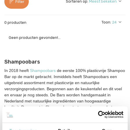
Sorteren op:
Filter
Toon:
0 producten
Geen producten gevonden!...
Shampoobars
In 2018 heeft
Shampoobars
de eerste 100% plasticvrije Shampoo
Bar op de markt gebracht. Inmiddels heeft Shampoobars een
uitgebreid assortiment met plasticvrije en natuurlijke
verzorgingsproducten. Begonnen aan de keukentafel en dit voel
en ervaar je nog steeds. De Bars worden handgemaakt in
Nederland met natuurlijke ingrediënten van hoogwaardige
kwaliteit. Daarnaast is Shampoobars trotse partner van het
Wereld Natuur Fonds en staat het milieu echt op nummer één.
Plasticvrij Douchen en Badderen
Shampoobars biedt een uitgebreid assortiment aan met plasticvrije