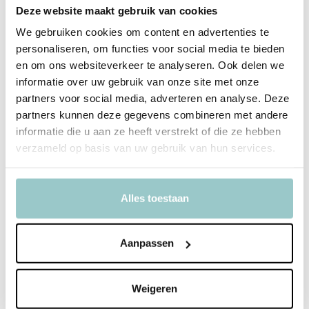
Deze website maakt gebruik van cookies
Comfortabele pasvorm die goed blijft zitten
We gebruiken cookies om content en advertenties te
personaliseren, om functies voor social media te bieden
Stijlvolle taupe melange voor elke look
en om ons websiteverkeer te analyseren. Ook delen we
informatie over uw gebruik van onze site met onze
partners voor social media, adverteren en analyse. Deze
Productspecificaties
partners kunnen deze gegevens combineren met andere
informatie die u aan ze heeft verstrekt of die ze hebben
SKU
1245013-2757
verzameld op basis van uw gebruik van hun services.
EAN
8719788765507
Alles toestaan
Collectie
All Time Favourites
Model
Solid
Aanpassen
Toon meer
Delen
Weigeren