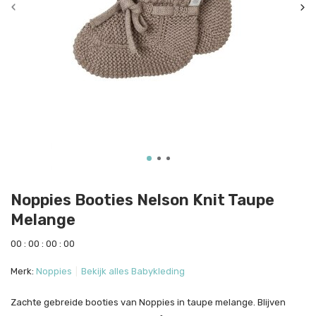
Noppies Booties Nelson Knit Taupe
Melange
0
0
:
0
0
:
0
0
:
0
0
Merk:
Noppies
Bekijk alles Babykleding
Zachte gebreide booties van Noppies in taupe melange. Blijven