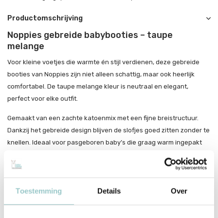
Productomschrijving
Noppies gebreide babybooties – taupe
melange
Voor kleine voetjes die warmte én stijl verdienen, deze gebreide
booties van Noppies zijn niet alleen schattig, maar ook heerlijk
comfortabel. De taupe melange kleur is neutraal en elegant,
perfect voor elke outfit.
Gemaakt van een zachte katoenmix met een fijne breistructuur.
Dankzij het gebreide design blijven de slofjes goed zitten zonder te
knellen. Ideaal voor pasgeboren baby’s die graag warm ingepakt
zijn – thuis of onderweg. Combineer met het bijpassende vestje of
mutsje voor een complete look.
Waarom je dit wilt
Toestemming
Details
Over
Gebreid van zachte, ademende katoenmix