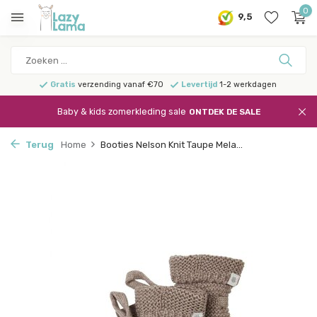
0
9,5
Gratis
verzending vanaf €70
Levertijd
1-2 werkdagen
Baby & kids zomerkleding sale
ONTDEK DE SALE
Terug
Home
Booties Nelson Knit Taupe Mela...