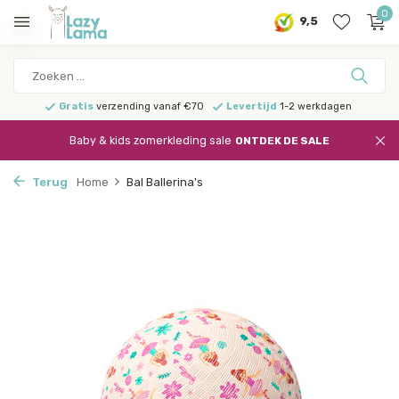
0
9,5
Gratis
verzending vanaf €70
Levertijd
1-2 werkdagen
Baby & kids zomerkleding sale
ONTDEK DE SALE
Terug
Home
Bal Ballerina's