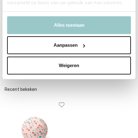
verzameld op basis van uw gebruik van hun services.
Productspecificaties
Alles toestaan
SKU
55.LLB-034
Aanpassen
EAN
8437027023569
Delen
Weigeren
Recent bekeken