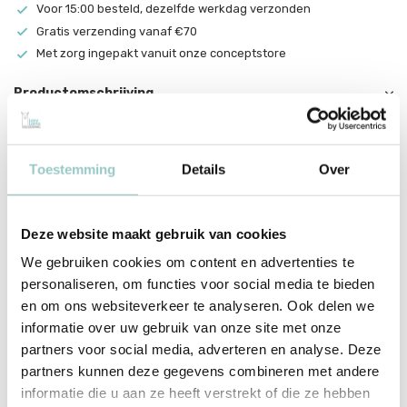
Voor 15:00 besteld, dezelfde werkdag verzonden
Gratis verzending vanaf €70
Met zorg ingepakt vanuit onze conceptstore
Productomschrijving
Little L Bal Ballerina's
De Little L Bal Ballerina's is een sierlijke speelbal met een vrolijke
Toestemming
Details
Over
ballerina-print die meteen uitnodigt tot bewegen. Het stevige
materiaal en de lichte structuur zorgen voor een fijne grip,
waardoor hij perfect is om te gooien, rollen en vangen. Dankzij het
Deze website maakt gebruik van cookies
compacte formaat ligt hij prettig in kleine handjes en is hij geschikt
We gebruiken cookies om content en advertenties te
voor zowel binnen als buiten. Ideaal voor kinderen die dol zijn op
personaliseren, om functies voor social media te bieden
dans, beweging en fantasie.
en om ons websiteverkeer te analyseren. Ook delen we
informatie over uw gebruik van onze site met onze
Met het herkenbare Little L design brengt deze bal speelsheid en
partners voor social media, adverteren en analyse. Deze
elegantie samen in één vrolijk geheel. Perfect voor een middag in
partners kunnen deze gegevens combineren met andere
de tuin, het park of gewoon in huis wanneer er energie over is. De
informatie die u aan ze heeft verstrekt of die ze hebben
ballerina's geven elk speelmoment een lichte, dromerige twist.