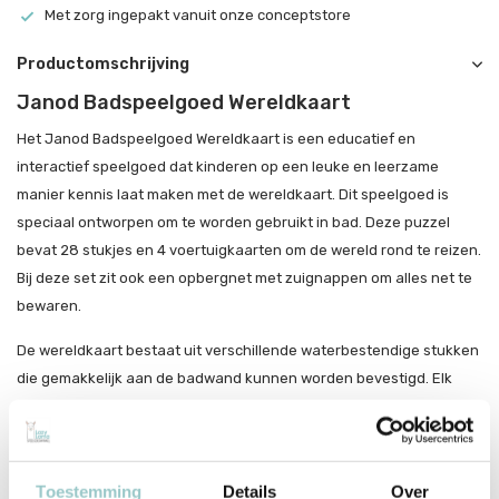
Met zorg ingepakt vanuit onze conceptstore
Productomschrijving
Janod Badspeelgoed Wereldkaart
Het Janod Badspeelgoed Wereldkaart is een educatief en
interactief speelgoed dat kinderen op een leuke en leerzame
manier kennis laat maken met de wereldkaart. Dit speelgoed is
speciaal ontworpen om te worden gebruikt in bad. Deze puzzel
bevat 28 stukjes en 4 voertuigkaarten om de wereld rond te reizen.
Bij deze set zit ook een opbergnet met zuignappen om alles net te
bewaren.
De wereldkaart bestaat uit verschillende waterbestendige stukken
die gemakkelijk aan de badwand kunnen worden bevestigd. Elk
stuk van de kaart toont een continent met zijn bijbehorende landen
en iconische afbeeldingen van dieren en bezienswaardigheden.
Kinderen kunnen de stukken op de juiste plaats op de kaart
plakken en zo hun kennis van de wereld vergroten.
Toestemming
Details
Over