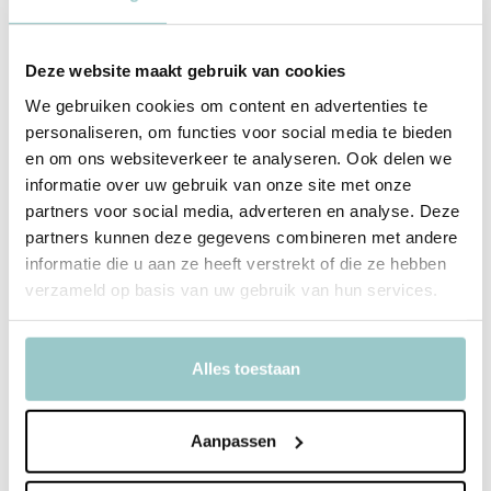
Naast het leren van geografie, stimuleert het Janod Badspeelgoed
Wereldkaart ook de ontwikkeling van fijne motoriek, hand-oog
Deze website maakt gebruik van cookies
coördinatie en ruimtelijk inzicht. Kinderen kunnen de stukken
We gebruiken cookies om content en advertenties te
verplaatsen en opnieuw rangschikken om hun eigen verhalen en
personaliseren, om functies voor social media te bieden
avonturen te creëren.
en om ons websiteverkeer te analyseren. Ook delen we
informatie over uw gebruik van onze site met onze
partners voor social media, adverteren en analyse. Deze
partners kunnen deze gegevens combineren met andere
informatie die u aan ze heeft verstrekt of die ze hebben
Productspecificaties
verzameld op basis van uw gebruik van hun services.
SKU
11.4719
Alles toestaan
EAN
3700217347192
Delen
Aanpassen
Bekijk ook deze must-haves