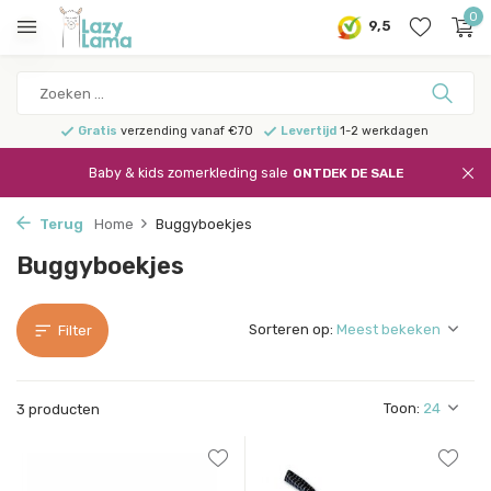
0
9,5
Gratis
verzending vanaf €70
Levertijd
1-2 werkdagen
Baby & kids zomerkleding sale
ONTDEK DE SALE
Terug
Home
Buggyboekjes
Buggyboekjes
Sorteren op:
Filter
Toon:
3 producten