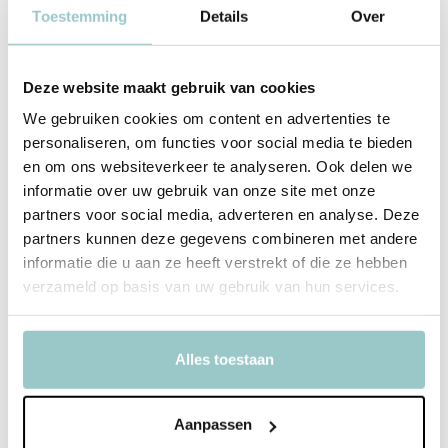
Toestemming
Details
Over
Deze website maakt gebruik van cookies
We gebruiken cookies om content en advertenties te
personaliseren, om functies voor social media te bieden
en om ons websiteverkeer te analyseren. Ook delen we
Leeuw, Waar Ben Je?
Buggyboekje
informatie over uw gebruik van onze site met onze
partners voor social media, adverteren en analyse. Deze
Deliverytime
partners kunnen deze gegevens combineren met andere
Op voorraad
1-2 werkdagen
informatie die u aan ze heeft verstrekt of die ze hebben
9,99
verzameld op basis van uw gebruik van hun services.
Incl. btw
Alles toestaan
Aanpassen