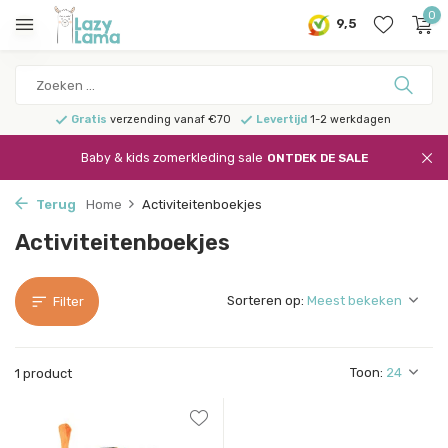
0
9,5
Gratis
verzending vanaf €70
Levertijd
1-2 werkdagen
Baby & kids zomerkleding sale
ONTDEK DE SALE
Terug
Home
Activiteitenboekjes
Activiteitenboekjes
Sorteren op:
Filter
Toon:
1 product