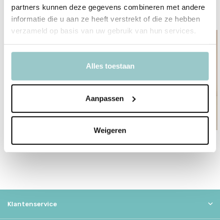
partners kunnen deze gegevens combineren met andere
Overige categorieën in Activiteitenboekjes
informatie die u aan ze heeft verstrekt of die ze hebben
verzameld op basis van uw gebruik van hun services.
Alles toestaan
Rammelaars
Aanpassen
Weigeren
Verzorging
Klantenservice