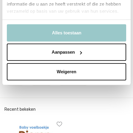
informatie die u aan ze heeft verstrekt of die ze hebben
verzameld op basis van uw gebruik van hun services.
SKU
VU00129
EAN
9789048300129
Alles toestaan
Delen
Aanpassen
Tags
Weigeren
Boek
Dieren
Kinderboek
Recent bekeken