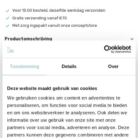
Voor 15:00 besteld, dezelfde werkdag verzonden
Gratis verzending vanaf €70
Met zorg ingepakt vanuit onze conceptstore
Productomschrijving
Baby Voelboekje Dieren
Van schattige, zachte konijntjes tot vissen met schubben. Voel en
Toestemming
Details
Over
ontdek wat voor vacht of huid de verschillende dieren hebben.
Begin vroeg met leren met dit leuke boekje!
Deze website maakt gebruik van cookies
Serie: Baby voelboekje
We gebruiken cookies om content en advertenties te
Uitgever: Veltman
personaliseren, om functies voor social media te bieden
Bindwijze: gebonden
en om ons websiteverkeer te analyseren. Ook delen we
Aantal bladzijden: 12
informatie over uw gebruik van onze site met onze
partners voor social media, adverteren en analyse. Deze
partners kunnen deze gegevens combineren met andere
Productspecificaties