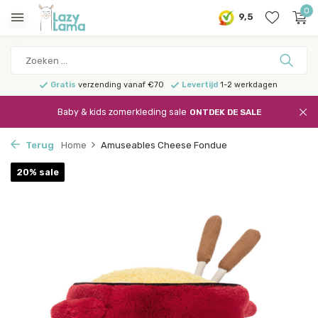
0
9,5
Gratis
verzending vanaf €70
Levertijd
1-2 werkdagen
Baby & kids zomerkleding sale
ONTDEK DE SALE
Terug
Home
Amuseables Cheese Fondue
20% sale