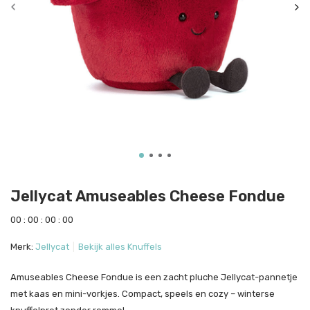
Jellycat Amuseables Cheese Fondue
0
0
:
0
0
:
0
0
:
0
0
Merk:
Jellycat
Bekijk alles Knuffels
Amuseables Cheese Fondue is een zacht pluche Jellycat-pannetje
met kaas en mini-vorkjes. Compact, speels en cozy – winterse