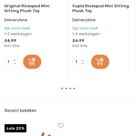
Original Ricespud Mini
Cupid Ricespud Mini Sitting
Sitting Plush Toy
Plush Toy
Deliverytime
Deliverytime
Op voorraad
Op voorraad
1-2 werkdagen
1-2 werkdagen
24,99
24,99
Incl. btw
Incl. btw
Recent bekeken
sale 20%