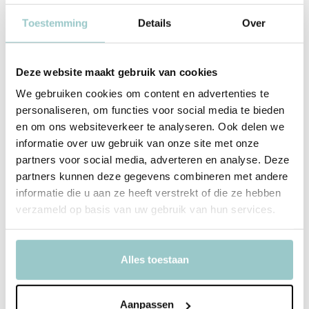
Origineel Jellycat-design vol humor en charme
Toestemming
Details
Over
Compact formaat: ideaal als cadeau of winterdecoratie
Lama Limited
Deze website maakt gebruik van cookies
Deze Jellycat is niet zomaar zacht – hij is ook zeldzaam en beperkt
We gebruiken cookies om content en advertenties te
beschikbaar. Daarom mag je er maximaal één per klant bestellen.
personaliseren, om functies voor social media te bieden
Zo houden we het eerlijk voor alle fans, liefhebbers en
en om ons websiteverkeer te analyseren. Ook delen we
verzamelaars.
informatie over uw gebruik van onze site met onze
Op zoek naar de écht bijzondere exemplaren? Kom dan Jellycat
partners voor social media, adverteren en analyse. Deze
partners kunnen deze gegevens combineren met andere
hunten in onze
winkel
– hier vind je vaak de meest zeldzame
informatie die u aan ze heeft verstrekt of die ze hebben
Jellycats.
verzameld op basis van uw gebruik van hun services.
Productspecificaties
Alles toestaan
SKU
A4CFN
Aanpassen
EAN
670983164527