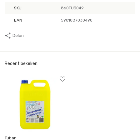
SKU
860TU3049
EAN
5901087030490
Delen
Recent bekeken
Tuban