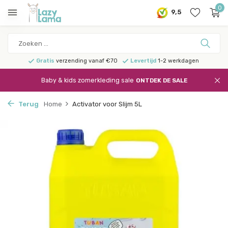
0
9,5
Gratis
verzending vanaf €70
Levertijd
1-2 werkdagen
Baby & kids zomerkleding sale
ONTDEK DE SALE
Terug
Home
Activator voor Slijm 5L