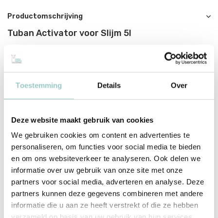
Productomschrijving
Tuban Activator voor Slijm 5l
Met deze Tuban Slima Activator heb je de vloeistof met een
activator voor het maken van slijm in een handige kan. Combineer
deze slimeactivator met jouw favoriete kleur lijm en maak het
Toestemming
Details
Over
mooiste slijm!
Laat de creativiteit van je kinderen de vrije loop en laat ze genieten
van eindeloos speelplezier met hun zelfgemaakte slimes. Maak
Deze website maakt gebruik van cookies
slimes met verschillende texturen en eigenschappen, van glad en
We gebruiken cookies om content en advertenties te
rekbaar tot fluffy en stuiterend. De mogelijkheden zijn eindeloos!
personaliseren, om functies voor social media te bieden
en om ons websiteverkeer te analyseren. Ook delen we
Hoe maak je slijm met de Tuban activator?
informatie over uw gebruik van onze site met onze
1. Giet 100 ml
Tuban lijm
(pva-lijm) in het mengbakje.
partners voor social media, adverteren en analyse. Deze
2. Giet 50 ml slime activator langzaam in de lijm.
partners kunnen deze gegevens combineren met andere
3. Meng de ingrediënten zeer grondig totdat de massa
informatie die u aan ze heeft verstrekt of die ze hebben
begint los te komen van de wanden.
verzameld op basis van uw gebruik van hun services.