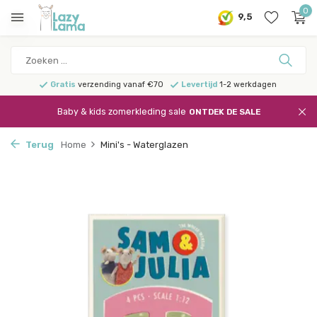
0
9,5
Gratis
verzending vanaf €70
Levertijd
1-2 werkdagen
Baby & kids zomerkleding sale
ONTDEK DE SALE
Terug
Home
Mini's - Waterglazen