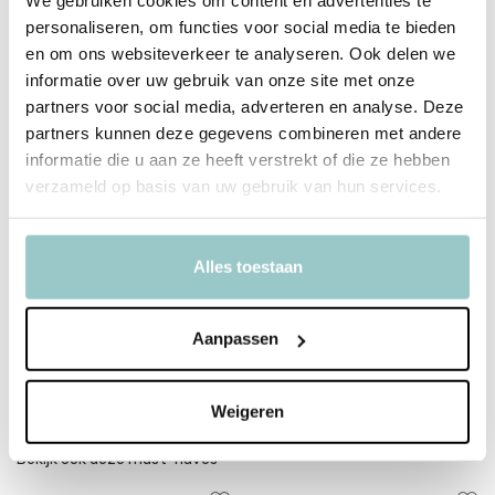
We gebruiken cookies om content en advertenties te
werkplaatsen. Ontdek de geheime hut onder de trap, beleef een
personaliseren, om functies voor social media te bieden
pieremegoggel race in de haven en reis mee met het circus Roberti.
en om ons websiteverkeer te analyseren. Ook delen we
Sam en Julia doen het allemaal in de kinderboeken van Het
informatie over uw gebruik van onze site met onze
Muizenhuis.
partners voor social media, adverteren en analyse. Deze
Lees de verhalen, speel met de muizen en knutsel een eigen
partners kunnen deze gegevens combineren met andere
muizenhuis. Veel plezier!
informatie die u aan ze heeft verstrekt of die ze hebben
verzameld op basis van uw gebruik van hun services.
Productspecificaties
Alles toestaan
SKU
MH11002
Aanpassen
EAN
8719689908188
Delen
Weigeren
Bekijk ook deze must-haves