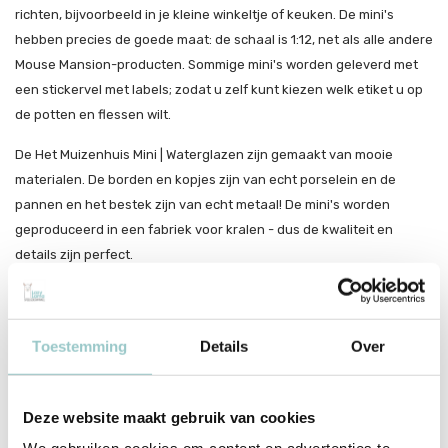
richten, bijvoorbeeld in je kleine winkeltje of keuken. De mini's
hebben precies de goede maat: de schaal is 1:12, net als alle andere
Mouse Mansion-producten. Sommige mini's worden geleverd met
een stickervel met labels; zodat u zelf kunt kiezen welk etiket u op
de potten en flessen wilt.
De Het Muizenhuis Mini | Waterglazen zijn gemaakt van mooie
materialen. De borden en kopjes zijn van echt porselein en de
pannen en het bestek zijn van echt metaal! De mini's worden
geproduceerd in een fabriek voor kralen - dus de kwaliteit en
details zijn perfect.
Elke mini wordt geleverd met een luciferdoosje en een klein kaartje.
Verzamel Het Muizenhuis Mini | Bekers en alle andere Muizenhuis
Mini's.
Toestemming
Details
Over
Het Muizenhuis
Welkom in de wereld van Sam en Julia. Ga jij mee op avontuur? Het
Deze website maakt gebruik van cookies
Muizenhuis is een wereld vol muizengangen, kamers en