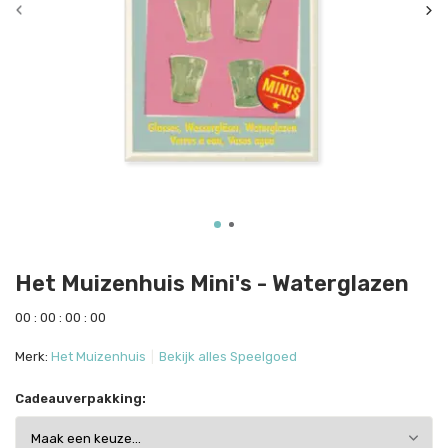
Het Muizenhuis Mini's - Waterglazen
0
0
:
0
0
:
0
0
:
0
0
Merk:
Het Muizenhuis
Bekijk alles Speelgoed
Cadeauverpakking: