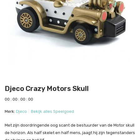
Djeco Crazy Motors Skull
0
0
:
0
0
:
0
0
:
0
0
Merk:
Djeco
Bekijk alles Speelgoed
Met zijn doordringende oog scant de bestuurder van de Motor skull
de horizon. Als half skelet en half mens, jaagt hij zijn tegenstanders