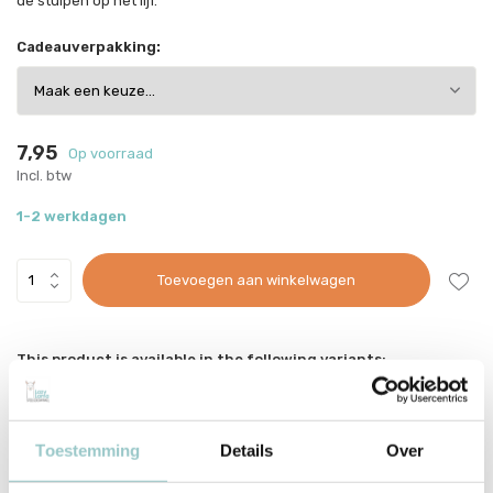
de stuipen op het lijf.
Cadeauverpakking:
7,95
Op voorraad
Incl. btw
1-2 werkdagen
Toevoegen aan winkelwagen
This product is available in the following variants:
Voor 15:00 besteld, dezelfde werkdag verzonden
Gratis verzending vanaf €70
Toestemming
Details
Over
Met zorg ingepakt vanuit onze conceptstore