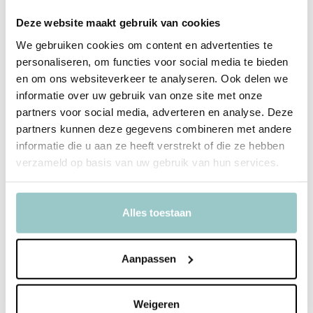
Productomschrijving
Deze website maakt gebruik van cookies
Auto Motor skull
We gebruiken cookies om content en advertenties te
Met zijn doordringende oog scant de bestuurder van de Motor skull
personaliseren, om functies voor social media te bieden
de horizon. Als half skelet en half mens, jaagt hij zijn tegenstanders
en om ons websiteverkeer te analyseren. Ook delen we
de stuipen op het lijf.
informatie over uw gebruik van onze site met onze
Inhoud: 1 metalen auto + 1 vastgeplakte personage.
partners voor social media, adverteren en analyse. Deze
partners kunnen deze gegevens combineren met andere
informatie die u aan ze heeft verstrekt of die ze hebben
Productspecificaties
verzameld op basis van uw gebruik van hun services.
SKU
DJ05488
Alles toestaan
EAN
3070900054882
Collectie
Crazy Motors
Aanpassen
Leeftijd
vanaf 3 jaar
Weigeren
Delen