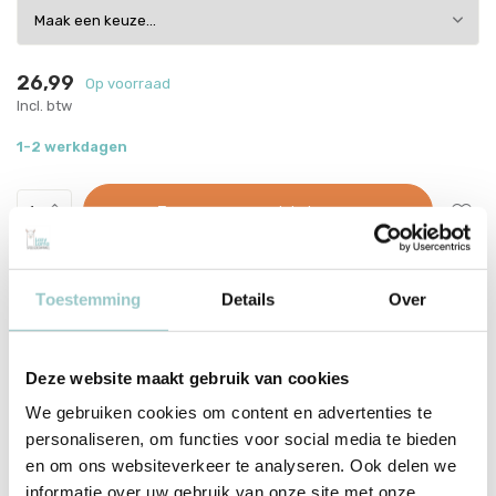
26,99
Op voorraad
Incl. btw
1-2 werkdagen
Toevoegen aan winkelwagen
This product is available in the following variants:
Toestemming
Details
Over
Voor 15:00 besteld, dezelfde werkdag verzonden
Gratis verzending vanaf €70
Deze website maakt gebruik van cookies
Met zorg ingepakt vanuit onze conceptstore
We gebruiken cookies om content en advertenties te
Productomschrijving
personaliseren, om functies voor social media te bieden
en om ons websiteverkeer te analyseren. Ook delen we
Janod Atelier - Magic School - Atelier van de
informatie over uw gebruik van onze site met onze