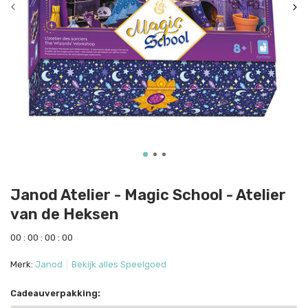
Janod Atelier - Magic School - Atelier
van de Heksen
0
0
:
0
0
:
0
0
:
0
0
Merk:
Janod
Bekijk alles Speelgoed
Cadeauverpakking: