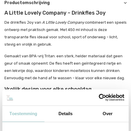
Productomschrijving
A Little Lovely Company – Drinkfles Joy
De drinkfles Joy van
A Little Lovely Company
combineert een speels
ontwerp met praktisch gemak. Met 450 ml inhoud is deze
transparante fles ideaal voor school, sport of onderweg – licht,
stevig en vrolijk in gebruik.
Gemaakt van BPA-vrij Tritan: een sterk, helder materiaal dat geen
geur of smaak opneemt. De fles heeft een geïntegreerd rietje en
een lekvrije dop, waardoor kinderen moeiteloos kunnen drinken.
Eenvoudig met de hand af te wassen – klaar voor elke nieuwe dag.
Vrolijk design voor elke schooldag
Gemaakt van sterk en helder Tritan (BPA-vrij)
Lekvrije dop en rietje – handig voor kinderen
Toestemming
Details
Over
450 ml inhoud – ideaal voor onderweg of in de klas