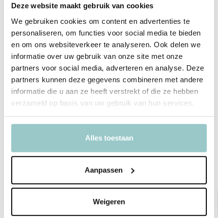
Deze website maakt gebruik van cookies
We gebruiken cookies om content en advertenties te
Productspecificaties
personaliseren, om functies voor social media te bieden
en om ons websiteverkeer te analyseren. Ook delen we
SKU
DBJOMU66
informatie over uw gebruik van onze site met onze
EAN
8719715002897
partners voor social media, adverteren en analyse. Deze
partners kunnen deze gegevens combineren met andere
Merk
A Little Lovely Company
informatie die u aan ze heeft verstrekt of die ze hebben
verzameld op basis van uw gebruik van hun services.
Collectie
Joy
Toon meer
Alles toestaan
Delen
Aanpassen
Bekijk ook deze must-haves
Weigeren