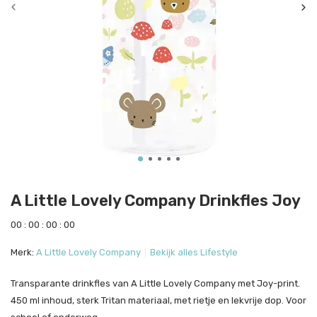
A Little Lovely Company Drinkfles Joy
0
0
:
0
0
:
0
0
:
0
0
Merk:
A Little Lovely Company
Bekijk alles Lifestyle
Transparante drinkfles van A Little Lovely Company met Joy-print.
450 ml inhoud, sterk Tritan materiaal, met rietje en lekvrije dop. Voor